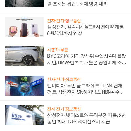
결 조치는 위법", 해제 명령 내려
전자·전기·정보통신
삼성전자, 갤럭시Z 폴드8 사전예약 개통
8월31일까지 연장
자동차·부품
BYD코리아 가격 앞세워 수입차 4위 올랐
지만, BMW·벤츠보다 높은 공임비에 소비
자 불만 폭발
전자·전기·정보통신
엔비디아 '루빈 울트라'에도 HBM4 탑재
검토, 삼성전자·SK하이닉스 HBM4 수율
에 주도권 갈린다
전자·전기·정보통신
삼성전자 넷리스트와 특허분쟁 매듭, 5년
동안 최대 1.3조 라이선스비 지급