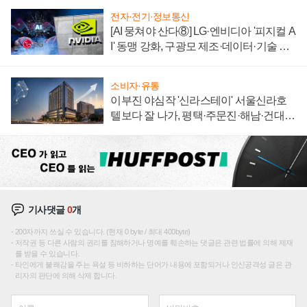
전자·전기·정보통신
[AI 뭉쳐야 산다⑧] LG·엔비디아 '피지컬 A
I' 동맹 강화, 구광모 제조·데이터·기술 결
집해 종합 로보틱스 기업으로
소비자·유통
이부진 야심작 '신라스테이' 서울신라호
텔보다 잘 나가, 평택·주문진·해남·건대로
성장판 더 넓힌다
기사댓글
0
개
200자까지 쓰실 수 있습니다. (현재 0 byte / 최대 400byte)
저작권 등 다른 사람의 권리를 침해하거나 명예를 훼손하는 댓글은 관련 법률에 의해 제재
를 받을 수 있습니다.
타인에게 불쾌감을 주는 욕설 등 비하하는 단어가 내용에 포함되거나 인신공격성 글은 관
리자의 판단에 의해 삭제 합니다.