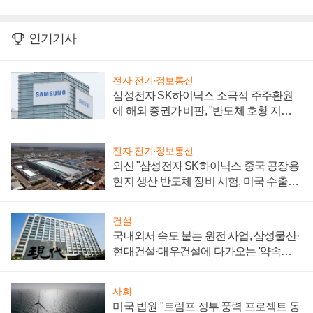
인기기사
전자·전기·정보통신
삼성전자 SK하이닉스 소극적 주주환원
에 해외 증권가 비판, "반도체 호황 지속
성 의문"
전자·전기·정보통신
외신 "삼성전자 SK하이닉스 중국 공장용
현지 생산 반도체 장비 시험, 미국 수출통
제 대비"
건설
국내외서 속도 붙는 원전 사업, 삼성물산·
현대건설·대우건설에 다가오는 '약속의
시간'
사회
미국 법원 "트럼프 정부 풍력 프로젝트 동