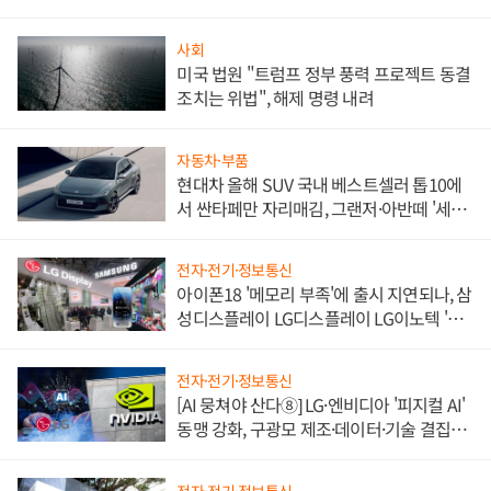
사회
미국 법원 "트럼프 정부 풍력 프로젝트 동결
조치는 위법", 해제 명령 내려
자동차·부품
현대차 올해 SUV 국내 베스트셀러 톱10에
서 싼타페만 자리매김, 그랜저·아반떼 '세단
쌍끌이'로 내수 방어
전자·전기·정보통신
아이폰18 '메모리 부족'에 출시 지연되나, 삼
성디스플레이 LG디스플레이 LG이노텍 '탈
애플' 수익 다각화 속도
전자·전기·정보통신
[AI 뭉쳐야 산다⑧] LG·엔비디아 '피지컬 AI'
동맹 강화, 구광모 제조·데이터·기술 결집
해 종합 로보틱스 기업으로
전자·전기·정보통신