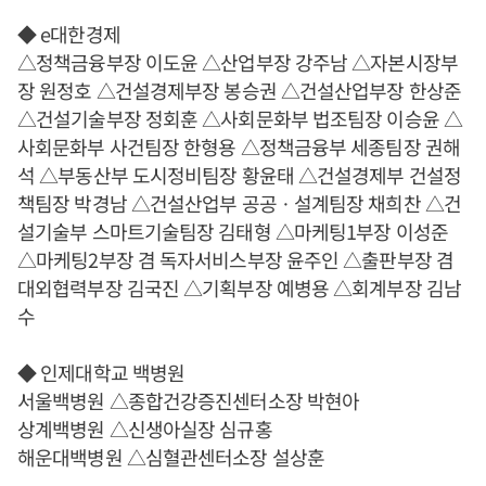
◆ e대한경제
△정책금융부장 이도윤 △산업부장 강주남 △자본시장부
장 원정호 △건설경제부장 봉승권 △건설산업부장 한상준
△건설기술부장 정회훈 △사회문화부 법조팀장 이승윤 △
사회문화부 사건팀장 한형용 △정책금융부 세종팀장 권해
석 △부동산부 도시정비팀장 황윤태 △건설경제부 건설정
책팀장 박경남 △건설산업부 공공ㆍ설계팀장 채희찬 △건
설기술부 스마트기술팀장 김태형 △마케팅1부장 이성준
△마케팅2부장 겸 독자서비스부장 윤주인 △출판부장 겸
대외협력부장 김국진 △기획부장 예병용 △회계부장 김남
수
◆ 인제대학교 백병원
서울백병원 △종합건강증진센터소장 박현아
상계백병원 △신생아실장 심규홍
해운대백병원 △심혈관센터소장 설상훈