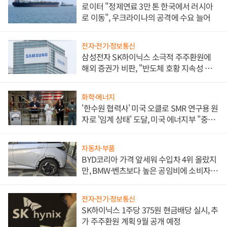
로이터 "정제연료 3만 톤 한국에서 러시아
로 이동", 우크라이나의 공격에 수요 늘어
전자·전기·정보통신
삼성전자 SK하이닉스 소극적 주주환원에
해외 증권가 비판, "반도체 호황 지속성 의
문"
화학·에너지
'한수원 협력사' 미국 오클로 SMR 연구용 원
자로 '임계 상태' 도달, 미국 에너지부 "중요
한 이정표"
자동차·부품
BYD코리아 가격 앞세워 수입차 4위 올랐지
만, BMW·벤츠보다 높은 공임비에 소비자
불만 폭발
전자·전기·정보통신
SK하이닉스 1주당 375원 현금배당 실시, 추
가 주주환원 계획 9월 공개 예정