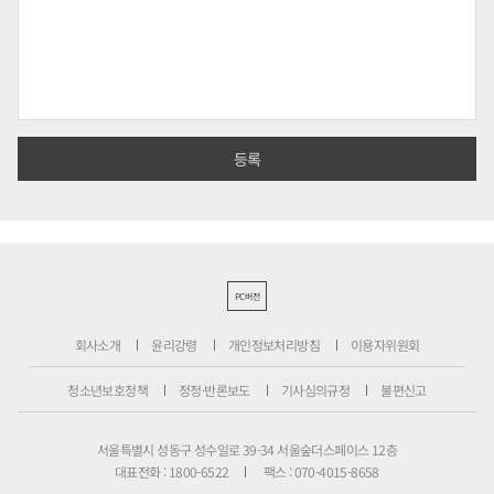
PC버전
회사소개
윤리강령
개인정보처리방침
이용자위원회
청소년보호정책
정정·반론보도
기사심의규정
불편신고
서울특별시 성동구 성수일로 39-34 서울숲더스페이스 12층
대표전화 : 1800-6522
팩스 : 070-4015-8658