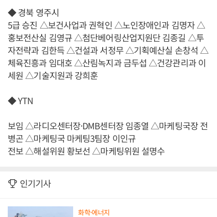
◆ 경북 영주시
5급 승진 △보건사업과 권혁인 △노인장애인과 김명자 △
홍보전산실 김영규 △첨단베어링산업지원단 김종길 △투
자전략과 김한득 △건설과 서정무 △기획예산실 손창석 △
체육진흥과 임대호 △산림녹지과 금두섭 △건강관리과 이
세원 △기술지원과 강희훈
◆ YTN
보임 △라디오센터장·DMB센터장 임종열 △마케팅국장 전
병곤 △마케팅국 마케팅3팀장 이인규
전보 △해설위원 황보선 △마케팅위원 설명수
인기기사
화학·에너지