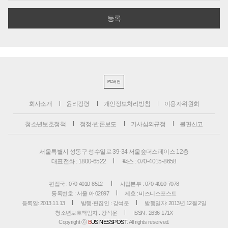
PC버전
회사소개
윤리강령
개인정보처리방침
이용자위원회
청소년보호정책
정정·반론보도
기사심의규정
불편신고
서울특별시 성동구 성수일로 39-34 서울숲더스페이스 12층
대표전화 : 1800-6522
팩스 : 070-4015-8658
편집국 : 070-4010-8512
사업본부 : 070-4010-7078
등록번호 : 서울 아 02897
제호 : 비즈니스포스트
등록일: 2013.11.13
발행·편집인 : 강석운
발행일자: 2013년 12월 2일
청소년보호책임자 : 강석운
ISSN : 2636-171X
Copyright ⓒ
B
USINESSPOST
. All rights reserved.