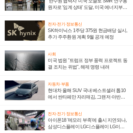
'한수원 협력사' 미국 오클로 SMR 연구용
원자로 '임계 상태' 도달, 미국 에너지부
"중요한 이정표"
전자·전기·정보통신
SK하이닉스 1주당 375원 현금배당 실시,
추가 주주환원 계획 9월 공개 예정
사회
미국 법원 "트럼프 정부 풍력 프로젝트 동
결 조치는 위법", 해제 명령 내려
자동차·부품
현대차 올해 SUV 국내 베스트셀러 톱10
에서 싼타페만 자리매김, 그랜저·아반떼
'세단 쌍끌이'로 내수 방어
전자·전기·정보통신
아이폰18 '메모리 부족'에 출시 지연되나,
삼성디스플레이 LG디스플레이 LG이노