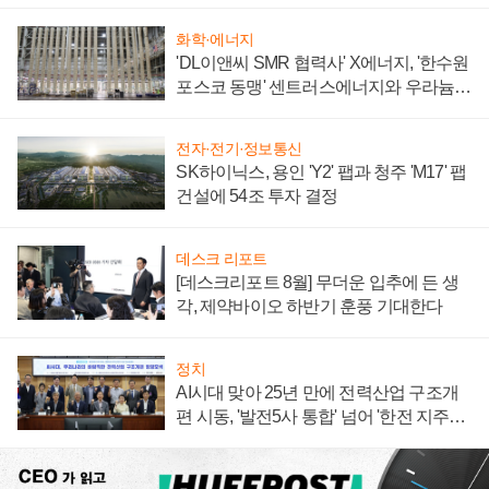
텍 '탈애플' 수익 다각화 속도
화학·에너지
'DL이앤씨 SMR 협력사' X에너지, '한수원
포스코 동맹' 센트러스에너지와 우라늄
계약 체결
전자·전기·정보통신
SK하이닉스, 용인 'Y2' 팹과 청주 'M17' 팹
건설에 54조 투자 결정
데스크 리포트
[데스크리포트 8월] 무더운 입추에 든 생
각, 제약바이오 하반기 훈풍 기대한다
정치
AI시대 맞아 25년 만에 전력산업 구조개
편 시동, '발전5사 통합' 넘어 '한전 지주사'
재편론도