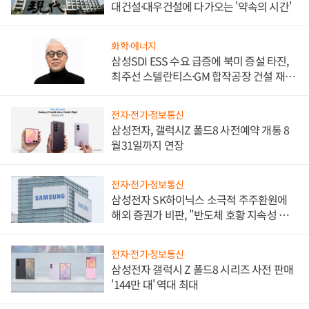
대건설·대우건설에 다가오는 '약속의 시간'
화학·에너지
삼성SDI ESS 수요 급증에 북미 증설 타진,
최주선 스텔란티스·GM 합작공장 건설 재추
진하나
전자·전기·정보통신
삼성전자, 갤럭시Z 폴드8 사전예약 개통 8
월31일까지 연장
전자·전기·정보통신
삼성전자 SK하이닉스 소극적 주주환원에
해외 증권가 비판, "반도체 호황 지속성 의
문"
전자·전기·정보통신
삼성전자 갤럭시 Z 폴드8 시리즈 사전 판매
'144만 대' 역대 최대