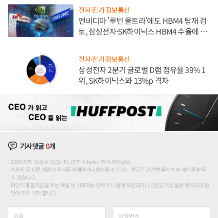
전자·전기·정보통신
엔비디아 '루빈 울트라'에도 HBM4 탑재 검
토, 삼성전자·SK하이닉스 HBM4 수율에 주
도권 갈린다
전자·전기·정보통신
삼성전자 2분기 글로벌 D램 점유율 39% 1
위, SK하이닉스와 13%p 격차
기사댓글
0
개
200자까지 쓰실 수 있습니다. (현재 0 byte / 최대 400byte)
저작권 등 다른 사람의 권리를 침해하거나 명예를 훼손하는 댓글은 관련 법률에 의해 제재를 받을
수 있습니다.
타인에게 불쾌감을 주는 욕설 등 비하하는 단어가 내용에 포함되거나 인신공격성 글은 관리자의 판
단에 의해 삭제 합니다.