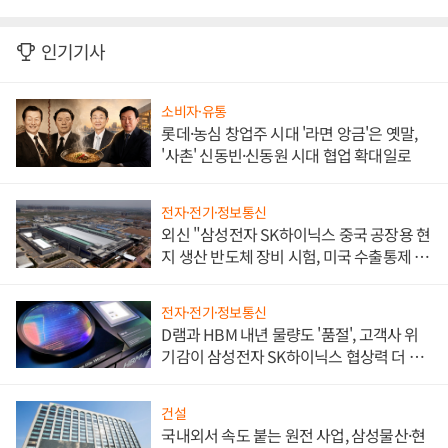
인기기사
소비자·유통
롯데·농심 창업주 시대 '라면 앙금'은 옛말,
'사촌' 신동빈·신동원 시대 협업 확대일로
전자·전기·정보통신
외신 "삼성전자 SK하이닉스 중국 공장용 현
지 생산 반도체 장비 시험, 미국 수출통제 대
비"
전자·전기·정보통신
D램과 HBM 내년 물량도 '품절', 고객사 위
기감이 삼성전자 SK하이닉스 협상력 더 키
워
건설
국내외서 속도 붙는 원전 사업, 삼성물산·현