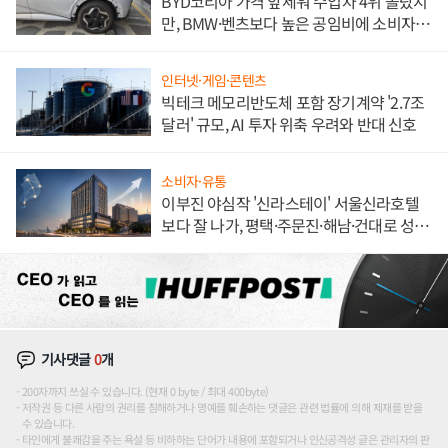
BYD코리아 가격 앞세워 수입차 4위 올랐지
만, BMW·벤츠보다 높은 공임비에 소비자
불만 폭발
인터넷·게임·콘텐츠
빅테크 메모리반도체 포함 장기계약 '2.7조
달러' 규모, AI 투자 위축 우려와 반대 신호
소비자·유통
이부진 야심작 '신라스테이' 서울신라호텔
보다 잘 나가, 평택·주문진·해남·건대로 성
장판 더 넓힌다
기사댓글
0
개
200자까지 쓰실 수 있습니다. (현재 0 byte / 최대 400byte)
저작권 등 다른 사람의 권리를 침해하거나 명예를 훼손하는 댓글은 관련 법률에 의해 제재를 받을
수 있습니다.
타인에게 불쾌감을 주는 욕설 등 비하하는 단어가 내용에 포함되거나 인신공격성 글은 관리자의 판