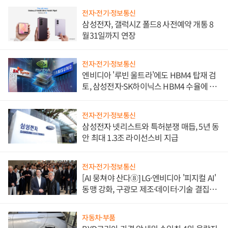
전자·전기·정보통신
삼성전자, 갤럭시Z 폴드8 사전예약 개통 8
월31일까지 연장
전자·전기·정보통신
엔비디아 '루빈 울트라'에도 HBM4 탑재 검
토, 삼성전자·SK하이닉스 HBM4 수율에 주
도권 갈린다
전자·전기·정보통신
삼성전자 넷리스트와 특허분쟁 매듭, 5년 동
안 최대 1.3조 라이선스비 지급
전자·전기·정보통신
[AI 뭉쳐야 산다⑧] LG·엔비디아 '피지컬 AI'
동맹 강화, 구광모 제조·데이터·기술 결집
해 종합 로보틱스 기업으로
자동차·부품