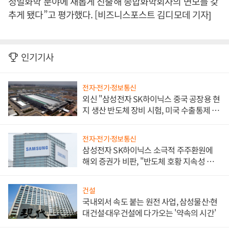
정밀화학 분야에 새롭게 진출해 종합화학회사의 면모를 갖
추게 됐다”고 평가했다. [비즈니스포스트 김디모데 기자]
인기기사
전자·전기·정보통신
외신 "삼성전자 SK하이닉스 중국 공장용 현
지 생산 반도체 장비 시험, 미국 수출통제 대
비"
전자·전기·정보통신
삼성전자 SK하이닉스 소극적 주주환원에
해외 증권가 비판, "반도체 호황 지속성 의
문"
건설
국내외서 속도 붙는 원전 사업, 삼성물산·현
대건설·대우건설에 다가오는 '약속의 시간'