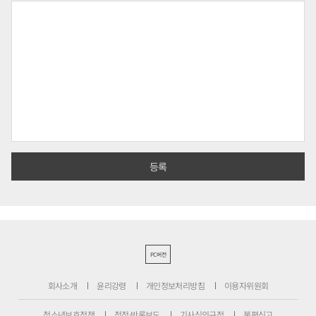
PC버전
회사소개
윤리강령
개인정보처리방침
이용자위원회
청소년보호정책
정정·반론보도
기사심의규정
불편신고