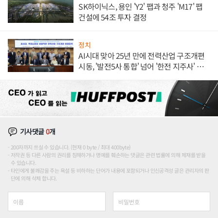
SK하이닉스, 용인 'Y2' 팹과 청주 'M17' 팹
건설에 54조 투자 결정
정치
AI시대 맞아 25년 만에 전력산업 구조개편
시동, '발전5사 통합' 넘어 '한전 지주사' 재편
론도
기사댓글
0
개
200자까지 쓰실 수 있습니다. (현재 0 byte / 최대 400byte)
저작권 등 다른 사람의 권리를 침해하거나 명예를 훼손하는 댓글은 관련 법률에 의해 제재를 받을
수 있습니다.
타인에게 불쾌감을 주는 욕설 등 비하하는 단어가 내용에 포함되거나 인신공격성 글은 관리자의 판
단에 의해 삭제 합니다.