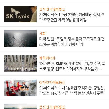
애플' 수익 다각화 속도
전자·전기·정보통신
SK하이닉스 1주당 375원 현금배당 실시, 추
가 주주환원 계획 9월 공개 예정
사회
미국 법원 "트럼프 정부 풍력 프로젝트 동결
조치는 위법", 해제 명령 내려
화학·에너지
'DL이앤씨 SMR 협력사' X에너지, '한수원 포
스코 동맹' 센트러스에너지와 우라늄 계약
체결
전자·전기·정보통신
SK하이닉스 노사 '성과급 주식지급' 평행선,
곽노정 'N% 성과급' 법적 논란 벗을지 주목
전자·전기·정보통신