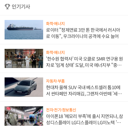
인기기사
화학·에너지
로이터 "정제연료 3만 톤 한국에서 러시아
로 이동", 우크라이나의 공격에 수요 늘어
화학·에너지
'한수원 협력사' 미국 오클로 SMR 연구용 원
자로 '임계 상태' 도달, 미국 에너지부 "중요
한 이정표"
자동차·부품
현대차 올해 SUV 국내 베스트셀러 톱10에
서 싼타페만 자리매김, 그랜저·아반떼 '세단
쌍끌이'로 내수 방어
전자·전기·정보통신
아이폰18 '메모리 부족'에 출시 지연되나, 삼
성디스플레이 LG디스플레이 LG이노텍 '탈