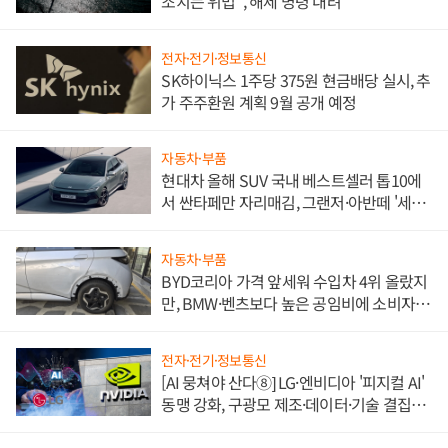
조치는 위법", 해제 명령 내려
전자·전기·정보통신
SK하이닉스 1주당 375원 현금배당 실시, 추
가 주주환원 계획 9월 공개 예정
자동차·부품
현대차 올해 SUV 국내 베스트셀러 톱10에
서 싼타페만 자리매김, 그랜저·아반떼 '세단
쌍끌이'로 내수 방어
자동차·부품
BYD코리아 가격 앞세워 수입차 4위 올랐지
만, BMW·벤츠보다 높은 공임비에 소비자
불만 폭발
전자·전기·정보통신
[AI 뭉쳐야 산다⑧] LG·엔비디아 '피지컬 AI'
동맹 강화, 구광모 제조·데이터·기술 결집
해 종합 로보틱스 기업으로