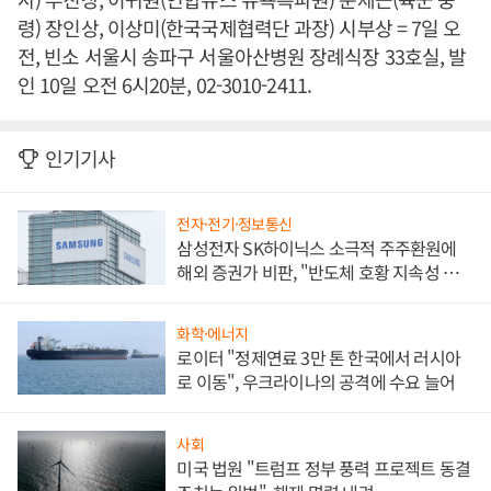
령) 장인상, 이상미(한국국제협력단 과장) 시부상 = 7일 오
전, 빈소 서울시 송파구 서울아산병원 장례식장 33호실, 발
인 10일 오전 6시20분, 02-3010-2411.
인기기사
전자·전기·정보통신
삼성전자 SK하이닉스 소극적 주주환원에
해외 증권가 비판, "반도체 호황 지속성 의
문"
화학·에너지
로이터 "정제연료 3만 톤 한국에서 러시아
로 이동", 우크라이나의 공격에 수요 늘어
사회
미국 법원 "트럼프 정부 풍력 프로젝트 동결