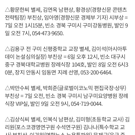
△황문한씨 별세, 김연옥 남편상, 황경상(경향신문 콘텐츠
전략팀장) 부친상, 임아영(경향신문 경제부 기자) 시부상 =
7일 오전 1시15분, 빈소 경북 구미시 구미강동병원, 발인 9
일 오전 7시, 054-473-9650.
△김용구 전 구미 신평중학교 교장 별세, 김이석(아시아투
데이 논설심의실장) 부친상 = 6일 오후 12시, 빈소 대구시
중구 경북대학교병원 장례식장 104호, 발인 8일 오전 6시3
0분, 장지 안동시 임동면 지례 선영, 053-200-6464.
△박만수씨 별세, 박희준(글로벌이코노믹 편집국장·상무)
부친상 = 7일 오전, 빈소 경북 구미시 남구미요양병원 장례
식장 VIP실, 발인 9일 오전 9시, 054-719-0044.
△김상식씨 별세, 인복식 남편상, 김미형(초등학교 교사) 김
리원(포스코경영연구원 수석연구원) 김나나(특수학교 교
사) 부친상, 이귀원(연합뉴스 뉴욕특파원) 문제근(육군 중