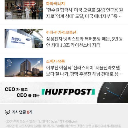
화학·에너지
'한수원 협력사' 미국 오클로 SMR 연구용 원
자로 '임계 상태' 도달, 미국 에너지부 "중요
한 이정표"
전자·전기·정보통신
삼성전자 넷리스트와 특허분쟁 매듭, 5년 동
안 최대 1.3조 라이선스비 지급
소비자·유통
이부진 야심작 '신라스테이' 서울신라호텔
보다 잘 나가, 평택·주문진·해남·건대로 성
장판 더 넓힌다
기사댓글
0
개
200자까지 쓰실 수 있습니다. (현재 0 byte / 최대 400byte)
저작권 등 다른 사람의 권리를 침해하거나 명예를 훼손하는 댓글은 관련 법률에 의해 제재를 받을