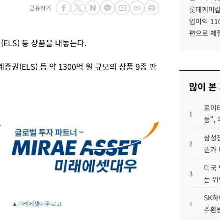
공유하기
롯데케미칼
업이익 11
편으로 체
LS) 등 상품을 내놓는다.
(ELS) 등 약 1300억 원 규모의 상품 9종 판
많이 본
로이터
1
동",
가
삼성전
2
권가 
미국 
3
는 위
SK하
4
▲ 미래에셋대우 로고.
주환원
.