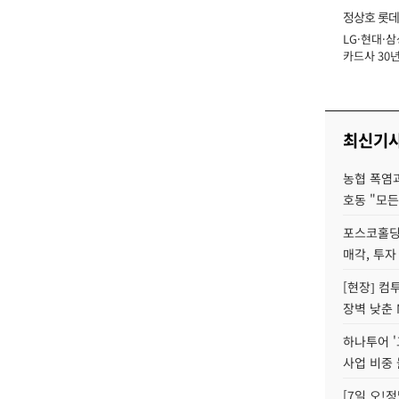
정상호 롯데
LG·현대·삼
장
카드사 30년
에 '초집중' 
최신기
농협 폭염과
호동 "모든
포스코홀딩
매각, 투자
[현장] 컴
장벽 낮춘 
하나투어 '
사업 비중 
[7일 오!