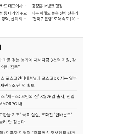
카드 대표이사 사
강정훈 iM뱅크 행장
성 등 대기업 주요
내부 이해도 높은 전략 전문가,
 경력, 신뢰 회복
'전국구 은행' 도약 속도 [2026
[2026년]
년]
사
 가뭄 겪는 농가에 재해자금 3천억 지원, 강
 역량 집중"
스 포스코인터내셔널과 포스코DX 지분 일부
 재원 2조5천억 확보
투스 '제우스: 오만의 신' 8월26일 출시, 진입
MMORPG 내..
고환율 기조' 극복 절실, 조좌진 '인바운드'
늘려 답 찾는다
정말] 민주당 민병덕 "홈플러스 정상화될 때까