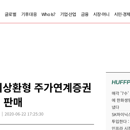
글로벌
기후대응
Who Is?
기업·산업
금융
시장·머니
시민·경
HUFF
기상환형 주가연계증권
매각 '7수
지 판매
에 한화생
냈다
2020-06-22 17:25:30
SK하이닉스
투입한다 :
인프라 시