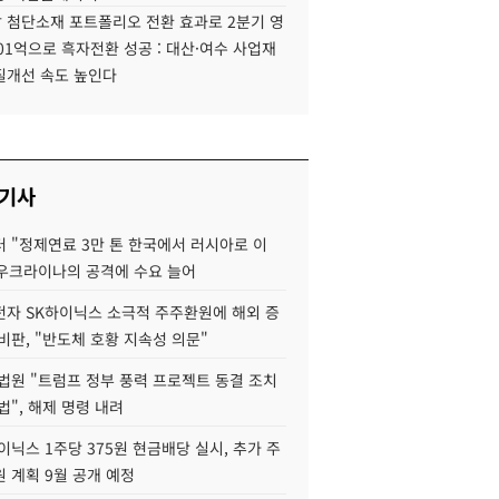
 첨단소재 포트폴리오 전환 효과로 2분기 영
01억으로 흑자전환 성공 : 대산·여수 사업재
질개선 속도 높인다
 기사
 "정제연료 3만 톤 한국에서 러시아로 이
 우크라이나의 공격에 수요 늘어
자 SK하이닉스 소극적 주주환원에 해외 증
비판, "반도체 호황 지속성 의문"
법원 "트럼프 정부 풍력 프로젝트 동결 조치
법", 해제 명령 내려
이닉스 1주당 375원 현금배당 실시, 추가 주
 계획 9월 공개 예정