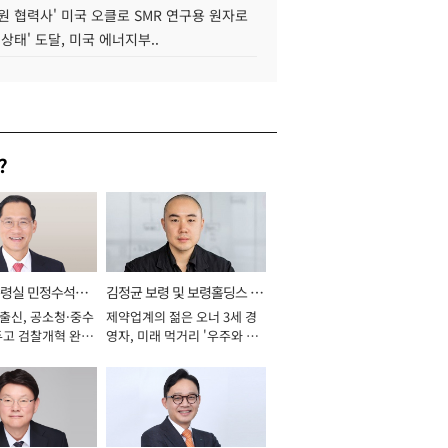
원 협력사' 미국 오클로 SMR 연구용 원자로
 상태' 도달, 미국 에너지부..
?
통령실 민정수석비
김정균 보령 및 보령홀딩스 대
 출신, 공소청·중수
제약업계의 젊은 오너 3세 경
표이사 사장
두고 검찰개혁 완수
영자, 미래 먹거리 '우주와 헬
년]
스케어' 공들여 [2026년]