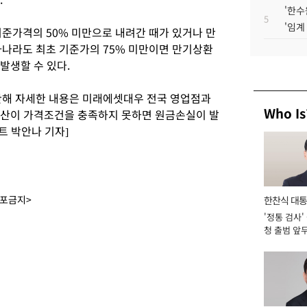
'한수
5
'임계
기준가격의 50% 미만으로 내려간 때가 있거나 만
하나라도 최초 기준가의 75% 미만이면 만기상환
발생할 수 있다.
관해 자세한 내용은 미래에셋대우 전국 영업점과
Who Is
자산이 가격조건을 충족하지 못하면 원금손실이 발
트 박안나 기자]
배포금지>
한찬식 대
'정통 검사'
서관
청 출범 앞
맡아 [2026