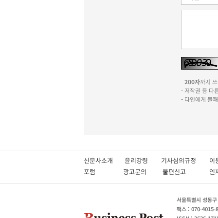
-
200자
까지 쓰실
- 저작권 등 
- 타인에게 불
신문사소개
윤리강령
기사심의규정
이
포럼
광고문의
불편신고
서울특별시 성동구 성
팩스 : 070-4015-
ISSN : 2636-171