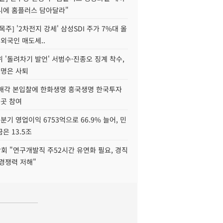
니에 홈플러스 담아달라"
목주] '2차전지 강세' 삼성SDI 주가 7%대 올
 외국인 매도세..
 '돌려차기 발언' 서범수·진종오 징계 착수,
2명은 사퇴
 매각 본입찰에 한화생명 흥국생명 한국투자
3곳 참여
분기 영업이익 6753억으로 66.9% 늘어, 민
은 13.5조
회 "연구개발직 주52시간 유연화 필요, 경직
경쟁력 저해"