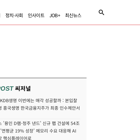
제
정치·사회
인사이트
JOB+
최신뉴스
씨저널
POST
' KDB생명 이번에는 매각 성공할까 : 본입찰
명 흥국생명 한국금융지주가 최종 인수제안서
 '용인 D램-청주 낸드' 신규 팹 건설에 54조
 '연평균 19% 성장' 메모리 수요 대응해 AI
장 핵심플레이어로