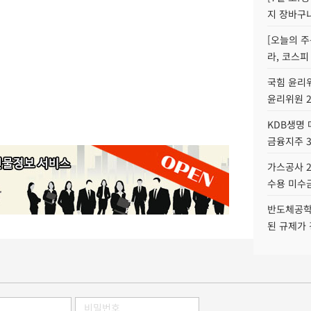
지 장바구
[오늘의 주
라, 코스피
국힘 윤리위
윤리위원 
KDB생명
금융지주 
가스공사 2
수용 미수금
반도체공학
된 규제가 