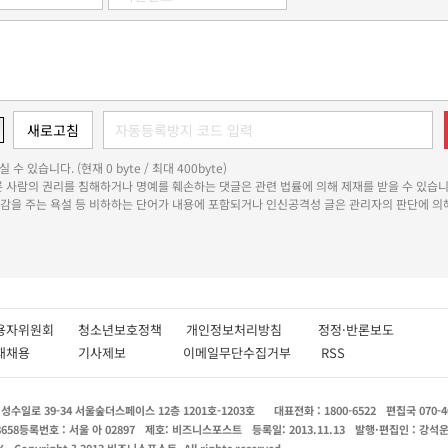
 수 있습니다. (현재 0 byte / 최대 400byte)
다른 사람의 권리를 침해하거나 명예를 훼손하는 댓글은 관련 법률에 의해 제재를 받을 수 있습니
쾌감을 주는 욕설 등 비하하는 단어가 내용에 포함되거나 인신공격성 글은 관리자의 판단에 의해
용자위원회
청소년보호정책
개인정보처리방침
정정·반론보도
인재채용
기사제보
이메일무단수집거부
RSS
수일로 39-34 서울숲더스페이스 12층 1201호-1203호
대표전화 : 1800-6522
편집국 070-4
8658
등록번호 : 서울 아 02897
제호: 비즈니스포스트
등록일: 2013.11.13
발행·편집인 : 강석
X
Copyright ? 2013 비즈니스포스트. All rights reserved.