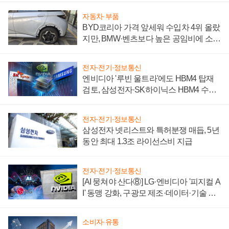
자동차·부품
BYD코리아 가격 앞세워 수입차 4위 올랐
지만, BMW·벤츠보다 높은 공임비에 소비
자 불만 폭발
전자·전기·정보통신
엔비디아 '루빈 울트라'에도 HBM4 탑재
검토, 삼성전자·SK하이닉스 HBM4 수율
에 주도권 갈린다
전자·전기·정보통신
삼성전자 넷리스트와 특허분쟁 매듭, 5년
동안 최대 1.3조 라이선스비 지급
전자·전기·정보통신
[AI 뭉쳐야 산다⑧] LG·엔비디아 '피지컬 A
I' 동맹 강화, 구광모 제조·데이터·기술 결
집해 종합 로보틱스 기업으로
소비자·유통