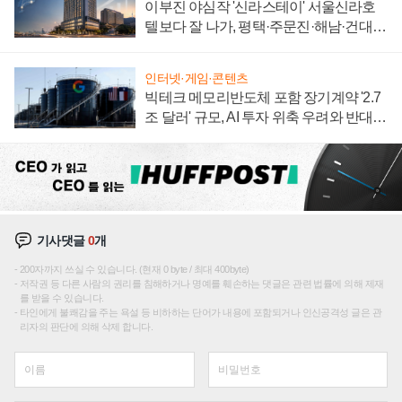
이부진 야심작 '신라스테이' 서울신라호
텔보다 잘 나가, 평택·주문진·해남·건대로
성장판 더 넓힌다
인터넷·게임·콘텐츠
빅테크 메모리반도체 포함 장기계약 '2.7
조 달러' 규모, AI 투자 위축 우려와 반대
신호
기사댓글
0
개
200자까지 쓰실 수 있습니다. (현재 0 byte / 최대 400byte)
저작권 등 다른 사람의 권리를 침해하거나 명예를 훼손하는 댓글은 관련 법률에 의해 제재
를 받을 수 있습니다.
타인에게 불쾌감을 주는 욕설 등 비하하는 단어가 내용에 포함되거나 인신공격성 글은 관
리자의 판단에 의해 삭제 합니다.