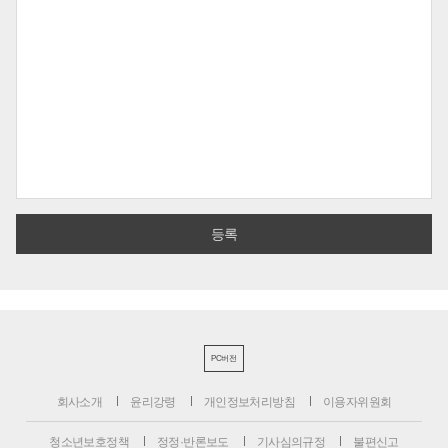
PC버전
회사소개
윤리강령
개인정보처리방침
이용자위원회
청소년보호정책
정정·반론보도
기사심의규정
불편신고