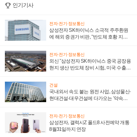
인기기사
전자·전기·정보통신
삼성전자 SK하이닉스 소극적 주주환원
에 해외 증권가 비판, "반도체 호황 지속
성 의문"
전자·전기·정보통신
외신 "삼성전자 SK하이닉스 중국 공장용
현지 생산 반도체 장비 시험, 미국 수출통
제 대비"
건설
국내외서 속도 붙는 원전 사업, 삼성물산·
현대건설·대우건설에 다가오는 '약속의
시간'
전자·전기·정보통신
삼성전자, 갤럭시Z 폴드8 사전예약 개통
8월31일까지 연장