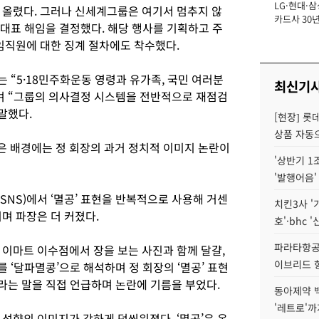
LG·현대·삼
장
 올렸다. 그러나 신세계그룹은 여기서 멈추지 않
카드사 30년
손 대표 해임을 결정했다. 해당 행사를 기획하고 주
에 '초집중' 
임직원에 대한 징계 절차에도 착수했다.
는 “5·18민주화운동 영령과 유가족, 국민 여러분
최신기
며 “그룹의 의사결정 시스템을 전반적으로 재점검
말했다.
[현장] 롯
상품 자동으
 배경에는 정 회장의 과거 정치적 이미지 논란이
'상반기 1
'발행어음'
SNS)에서 ‘멸공’ 표현을 반복적으로 사용해 거센
치킨3사 '
며 파장은 더 커졌다.
호'·bhc '
파라타항공 
 이마트 이수점에서 장을 보는 사진과 함께 달걀,
이브리드 
를 ‘달파멸콩’으로 해석하며 정 회장의 ‘멸공’ 표현
이라는 말을 직접 언급하며 논란에 기름을 부었다.
동아제약 
'레트로'까
성향의 이미지가 강하게 덧씌워졌다. ‘멸공’은 온