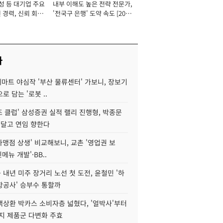
성 등 대기업 주요
내부 이해도 높은 전략 전문가,
 경력, 신뢰 회복
'전국구 은행' 도약 속도 [2026
[2026년]
년]
사
데마트 야심작 '부산 물류센터' 가보니, 장보기
로 담는 '로봇 ..
조 클럽' 삼성증권 실적 랠리 진행형, 박종문
 달고 연임 향한다
가맹점 상생' 비교해보니, 교촌 '영업권 보
신메뉴 개발'·BB..
내년 미주 장거리 노선 첫 도전, 윤철민 '하
항공사' 승부수 통할까
백상환 박카스 소비자층 넓혔다, '얼박사'부터
지 제품군 다변화 주효