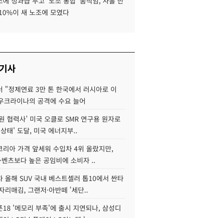
에 성과급 두고 '노조 통합' 움직임, 사흘 만
10%이 새 노조에 모였다
 기사
 "정제연료 3만 톤 한국에서 러시아로 이
 우크라이나의 공격에 수요 늘어
원 협력사' 미국 오클로 SMR 연구용 원자로
 상태' 도달, 미국 에너지부..
코리아 가격 앞세워 수입차 4위 올랐지만,
·벤츠보다 높은 공임비에 소비자 ..
 올해 SUV 국내 베스트셀러 톱10에서 싼타
자리매김, 그랜저·아반떼 '세단..
18 '메모리 부족'에 출시 지연되나, 삼성디