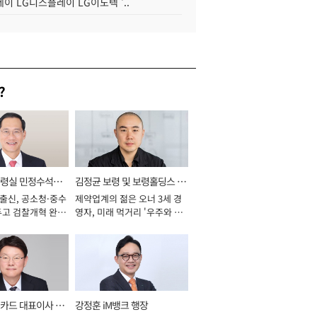
이 LG디스플레이 LG이노텍 '..
?
통령실 민정수석비
김정균 보령 및 보령홀딩스 대
 출신, 공소청·중수
제약업계의 젊은 오너 3세 경
표이사 사장
두고 검찰개혁 완수
영자, 미래 먹거리 '우주와 헬
년]
스케어' 공들여 [2026년]
카드 대표이사 사
강정훈 iM뱅크 행장