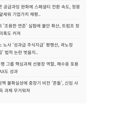
콘 공급과잉 완화에 스페셜티 전환 속도, 정몽
앞세워 기업가치 재평..
 '조용한 연준' 실험에 불안 확산, 트럼프 정
 의혹도 커져
 노사 '성과급 주식지급' 평행선, 곽노정
급' 법적 논란 벗을지..
행 그룹 핵심과제 선봉장 역할, 채수웅 포용
AX도 성과
책 불확실성에 중장기 비전 '흔들', 신임 사
설득 과제 무거워져