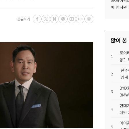
SK하이닉스
에 임직원 
공유하기
많이 본
로이터
1
동",
'한수
2
'임계
BYD
3
BMW
현대차
4
페만 
아이폰
5