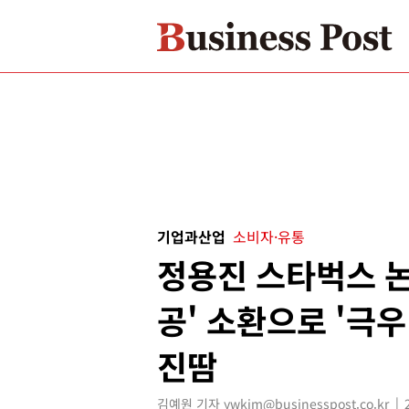
기업과산업
소비자·유통
정용진 스타벅스 논
공' 소환으로 '극우
진땀
김예원 기자 ywkim@businesspost.co.kr