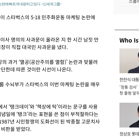
스플레
 논란에 빠르게 대응하고 있다. <신세계그룹>
 스타벅스의 5·18 민주화운동 마케팅 논란에
이사 명의의 사과문이 올라온 지 한 시간 남짓 만
Who Is
회장이 직접 대국민 사과문을 냈다.
장의 과거 ‘멸공(공산주의를 멸함)’ 논란과 맞물려
판단한데 따른 것이란 시선이 나온다.
한찬식 대
룹 수뇌부가 스타벅스의 이번 마케팅 논란을 매우
'정통 검사'
서관
청 출범 앞
맡아 [2026
서 ‘탱크데이’와 ‘책상에 탁’이라는 문구를 사용
 기념일에 ‘탱크’라는 표현을 쓴 점이 부적절하다는
 1987년 시민항쟁의 도화선이 된 박종철 고문치사
 비판을 받았다.
정상호 롯데