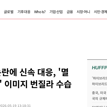
글로벌
기후대응
Who Is?
기업·산업
금융
시장·머니
시민·경
HUFF
란에 신속 대응, '멸
'하이브리드
' 이미지 번질라 수습
하이브리드
중국, 미국
국의 규제에
2026-05-19 13:18:31