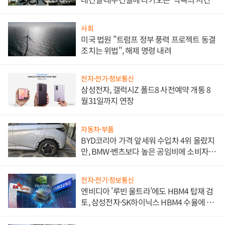
사회
미국 법원 "트럼프 정부 풍력 프로젝트 동결
조치는 위법", 해제 명령 내려
전자·전기·정보통신
삼성전자, 갤럭시Z 폴드8 사전예약 개통 8
월31일까지 연장
자동차·부품
BYD코리아 가격 앞세워 수입차 4위 올랐지
만, BMW·벤츠보다 높은 공임비에 소비자
불만 폭발
전자·전기·정보통신
엔비디아 '루빈 울트라'에도 HBM4 탑재 검
토, 삼성전자·SK하이닉스 HBM4 수율에 주
도권 갈린다