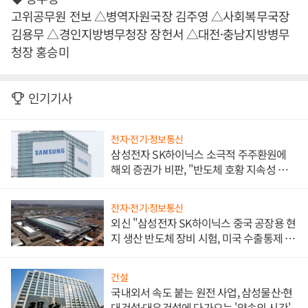
고위공무원 전보 △병역자원국장 김주영 △사회복무국장
김용무 △경인지방병무청장 장헌서 △대전·충남지방병무
청장 홍승미
인기기사
전자·전기·정보통신
삼성전자 SK하이닉스 소극적 주주환원에
해외 증권가 비판, "반도체 호황 지속성 의
문"
전자·전기·정보통신
외신 "삼성전자 SK하이닉스 중국 공장용 현
지 생산 반도체 장비 시험, 미국 수출통제 대
비"
건설
국내외서 속도 붙는 원전 사업, 삼성물산·현
대건설·대우건설에 다가오는 '약속의 시간'