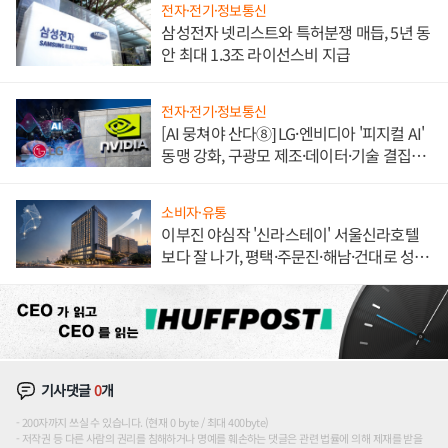
전자·전기·정보통신
삼성전자 넷리스트와 특허분쟁 매듭, 5년 동
안 최대 1.3조 라이선스비 지급
전자·전기·정보통신
[AI 뭉쳐야 산다⑧] LG·엔비디아 '피지컬 AI'
동맹 강화, 구광모 제조·데이터·기술 결집
해 종합 로보틱스 기업으로
소비자·유통
이부진 야심작 '신라스테이' 서울신라호텔
보다 잘 나가, 평택·주문진·해남·건대로 성
장판 더 넓힌다
기사댓글
0
개
200자까지 쓰실 수 있습니다. (현재 0 byte / 최대 400byte)
저작권 등 다른 사람의 권리를 침해하거나 명예를 훼손하는 댓글은 관련 법률에 의해 제재를 받을