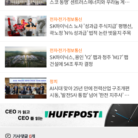
스코 동맹' 센트러스에너지와 우라늄 계약
체결
전자·전기·정보통신
SK하이닉스 노사 '성과급 주식지급' 평행선,
곽노정 'N% 성과급' 법적 논란 벗을지 주목
전자·전기·정보통신
SK하이닉스, 용인 'Y2' 팹과 청주 'M17' 팹
건설에 54조 투자 결정
정치
AI시대 맞아 25년 만에 전력산업 구조개편
시동, '발전5사 통합' 넘어 '한전 지주사' 재편
론도
기사댓글
0
개