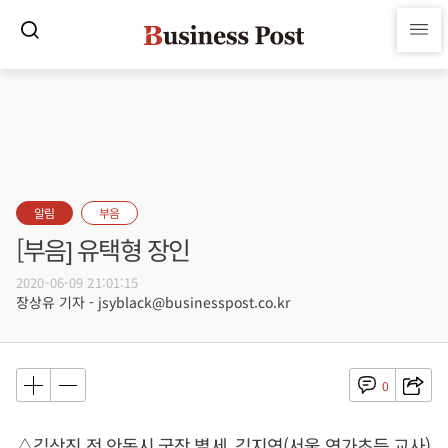
알림
부음
[부음] 유택형 장인
2020-06-09 21:01:15
장상유 기자 - jsyblack@businesspost.co.kr
0
△김상진 전 안동시 국장 별세, 김지연(서울 연가초등 교사)