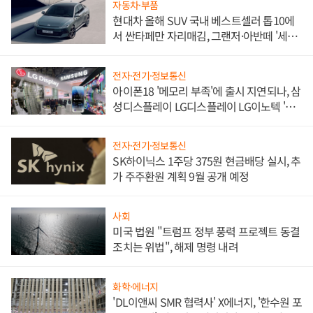
자동차·부품
현대차 올해 SUV 국내 베스트셀러 톱10에
서 싼타페만 자리매김, 그랜저·아반떼 '세단
쌍끌이'로 내수 방어
전자·전기·정보통신
아이폰18 '메모리 부족'에 출시 지연되나, 삼
성디스플레이 LG디스플레이 LG이노텍 '탈
애플' 수익 다각화 속도
전자·전기·정보통신
SK하이닉스 1주당 375원 현금배당 실시, 추
가 주주환원 계획 9월 공개 예정
사회
미국 법원 "트럼프 정부 풍력 프로젝트 동결
조치는 위법", 해제 명령 내려
화학·에너지
'DL이앤씨 SMR 협력사' X에너지, '한수원 포