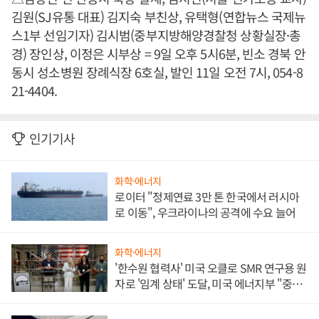
김원(SJ유통 대표) 김지숙 부친상, 유택형(연합뉴스 국제뉴
스1부 선임기자) 김시범(중부지방해양경찰청 상황실장·총
경) 장인상, 이정은 시부상 = 9일 오후 5시6분, 빈소 경북 안
동시 성소병원 장례식장 6호실, 발인 11일 오전 7시, 054-8
21-4404.
인기기사
화학·에너지
로이터 "정제연료 3만 톤 한국에서 러시아
로 이동", 우크라이나의 공격에 수요 늘어
화학·에너지
'한수원 협력사' 미국 오클로 SMR 연구용 원
자로 '임계 상태' 도달, 미국 에너지부 "중요
한 이정표"