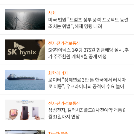
사회
미국 법원 "트럼프 정부 풍력 프로젝트 동결
조치는 위법", 해제 명령 내려
전자·전기·정보통신
SK하이닉스 1주당 375원 현금배당 실시, 추
가 주주환원 계획 9월 공개 예정
화학·에너지
로이터 "정제연료 3만 톤 한국에서 러시아
로 이동", 우크라이나의 공격에 수요 늘어
전자·전기·정보통신
삼성전자, 갤럭시Z 폴드8 사전예약 개통 8
월31일까지 연장
자동차·부품