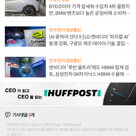
BYD코리아 가격 앞세워 수입차 4위 올랐지
만, BMW·벤츠보다 높은 공임비에 소비자
불만 폭발
전자·전기·정보통신
[AI 뭉쳐야 산다⑧] LG·엔비디아 '피지컬 AI'
동맹 강화, 구광모 제조·데이터·기술 결집
해 종합 로보틱스 기업으로
전자·전기·정보통신
엔비디아 '루빈 울트라'에도 HBM4 탑재 검
토, 삼성전자·SK하이닉스 HBM4 수율에 주
도권 갈린다
기사댓글
0
개
200자까지 쓰실 수 있습니다. (현재 0 byte / 최대 400byte)
저작권 등 다른 사람의 권리를 침해하거나 명예를 훼손하는 댓글은 관련 법률에 의해 제재를 받을
수 있습니다.