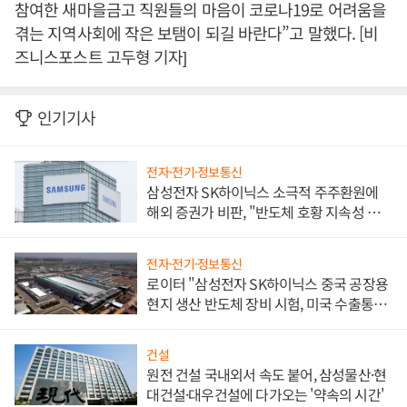
참여한 새마을금고 직원들의 마음이 코로나19로 어려움을
겪는 지역사회에 작은 보탬이 되길 바란다”고 말했다. [비
즈니스포스트 고두형 기자]
인기기사
전자·전기·정보통신
삼성전자 SK하이닉스 소극적 주주환원에
해외 증권가 비판, "반도체 호황 지속성 의
문"
전자·전기·정보통신
로이터 "삼성전자 SK하이닉스 중국 공장용
현지 생산 반도체 장비 시험, 미국 수출통제
대비"
건설
원전 건설 국내외서 속도 붙어, 삼성물산·현
대건설·대우건설에 다가오는 '약속의 시간'