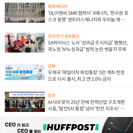
화학·에너지
'DL이앤씨 SMR 협력사' X에너지, '한수원 포
스코 동맹' 센트러스에너지와 우라늄 계약
체결
전자·전기·정보통신
SK하이닉스 노사 '성과급 주식지급' 평행선,
곽노정 'N% 성과급' 법적 논란 벗을지 주목
금융
우체국 '매일이자 파킹통장' 5만 계좌 한정
으로 다시 출시, 최고 연 2.0% 금리
정치
AI시대 맞아 25년 만에 전력산업 구조개편
시동, '발전5사 통합' 넘어 '한전 지주사' 재편
론도