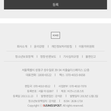
PC버전
회사소개
윤리강령
개인정보처리방침
이용자위원회
청소년보호정책
정정·반론보도
기사심의규정
불편신고
서울특별시 성동구 성수일로 39-34 서울숲더스페이스 12층
대표전화 : 1800-6522
팩스 : 070-4015-8658
편집국 : 070-4010-8512
사업본부 : 070-4010-7078
등록번호 : 서울 아 02897
제호 : 비즈니스포스트
등록일: 2013.11.13
발행·편집인 : 강석운
발행일자: 2013년 12월 2일
청소년보호책임자 : 강석운
ISSN : 2636-171X
Copyright ⓒ
B
USINESSPOST
. All rights reserved.