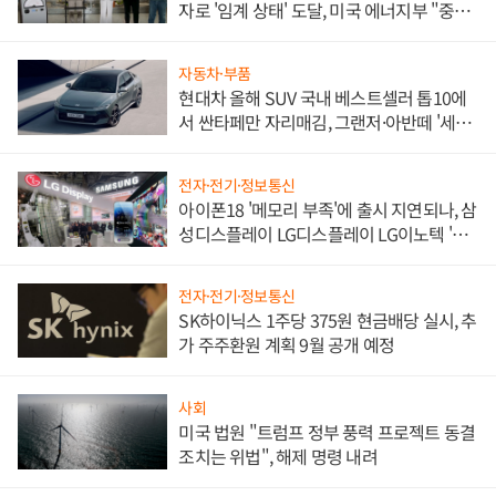
자로 '임계 상태' 도달, 미국 에너지부 "중요
한 이정표"
자동차·부품
현대차 올해 SUV 국내 베스트셀러 톱10에
서 싼타페만 자리매김, 그랜저·아반떼 '세단
쌍끌이'로 내수 방어
전자·전기·정보통신
아이폰18 '메모리 부족'에 출시 지연되나, 삼
성디스플레이 LG디스플레이 LG이노텍 '탈
애플' 수익 다각화 속도
전자·전기·정보통신
SK하이닉스 1주당 375원 현금배당 실시, 추
가 주주환원 계획 9월 공개 예정
사회
미국 법원 "트럼프 정부 풍력 프로젝트 동결
조치는 위법", 해제 명령 내려