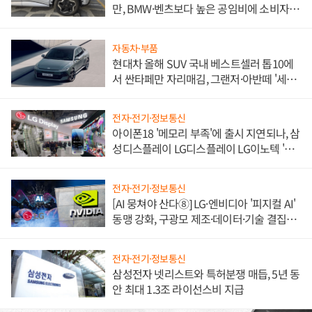
만, BMW·벤츠보다 높은 공임비에 소비자
불만 폭발
자동차·부품
현대차 올해 SUV 국내 베스트셀러 톱10에
서 싼타페만 자리매김, 그랜저·아반떼 '세단
쌍끌이'로 내수 방어
전자·전기·정보통신
아이폰18 '메모리 부족'에 출시 지연되나, 삼
성디스플레이 LG디스플레이 LG이노텍 '탈
애플' 수익 다각화 속도
전자·전기·정보통신
[AI 뭉쳐야 산다⑧] LG·엔비디아 '피지컬 AI'
동맹 강화, 구광모 제조·데이터·기술 결집
해 종합 로보틱스 기업으로
전자·전기·정보통신
삼성전자 넷리스트와 특허분쟁 매듭, 5년 동
안 최대 1.3조 라이선스비 지급