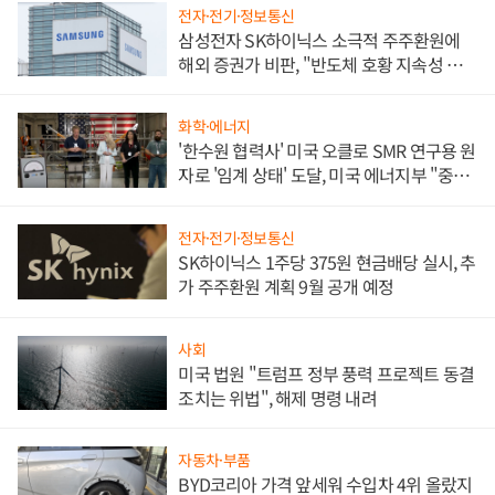
전자·전기·정보통신
삼성전자 SK하이닉스 소극적 주주환원에
해외 증권가 비판, "반도체 호황 지속성 의
문"
화학·에너지
'한수원 협력사' 미국 오클로 SMR 연구용 원
자로 '임계 상태' 도달, 미국 에너지부 "중요
한 이정표"
전자·전기·정보통신
SK하이닉스 1주당 375원 현금배당 실시, 추
가 주주환원 계획 9월 공개 예정
사회
미국 법원 "트럼프 정부 풍력 프로젝트 동결
조치는 위법", 해제 명령 내려
자동차·부품
BYD코리아 가격 앞세워 수입차 4위 올랐지