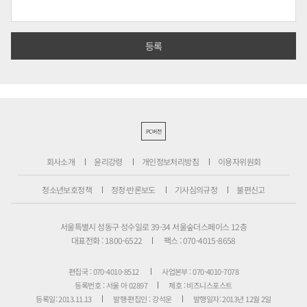
PC버전
회사소개
윤리강령
개인정보처리방침
이용자위원회
청소년보호정책
정정·반론보도
기사심의규정
불편신고
서울특별시 성동구 성수일로 39-34 서울숲더스페이스 12층
대표전화 : 1800-6522
팩스 : 070-4015-8658
편집국 : 070-4010-8512
사업본부 : 070-4010-7078
등록번호 : 서울 아 02897
제호 : 비즈니스포스트
등록일: 2013.11.13
발행·편집인 : 강석운
발행일자: 2013년 12월 2일