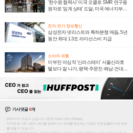
'한수원 협력사' 미국 오클로 SMR 연구용
원자로 '임계 상태' 도달, 미국 에너지부
"중요한 이정표"
전자·전기·정보통신
삼성전자 넷리스트와 특허분쟁 매듭, 5년
동안 최대 1.3조 라이선스비 지급
소비자·유통
이부진 야심작 '신라스테이' 서울신라호
텔보다 잘 나가, 평택·주문진·해남·건대로
성장판 더 넓힌다
기사댓글
0
개
200자까지 쓰실 수 있습니다. (현재 0 byte / 최대 400byte)
저작권 등 다른 사람의 권리를 침해하거나 명예를 훼손하는 댓글은 관련 법률에 의해 제재
를 받을 수 있습니다.