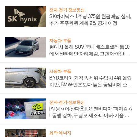
전자·전기·정보통신
SK하이닉스 1주당 375원 현금배당 실시,
추가 주주환원 계획 9월 공개 예정
자동차·부품
현대차 올해 SUV 국내 베스트셀러 톱10
에서 싼타페만 자리매김, 그랜저·아반떼
'세단 쌍끌이'로 내수 방어
자동차·부품
BYD코리아 가격 앞세워 수입차 4위 올랐
지만, BMW·벤츠보다 높은 공임비에 소비
자 불만 폭발
전자·전기·정보통신
[AI 뭉쳐야 산다⑧] LG·엔비디아 '피지컬 A
I' 동맹 강화, 구광모 제조·데이터·기술 결
집해 종합 로보틱스 기업으로
화학·에너지