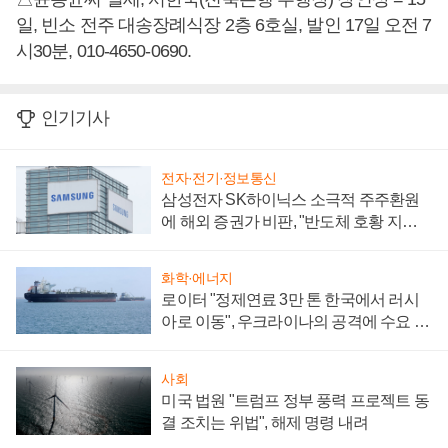
일, 빈소 전주 대송장례식장 2층 6호실, 발인 17일 오전 7
시30분, 010-4650-0690.
인기기사
전자·전기·정보통신
삼성전자 SK하이닉스 소극적 주주환원
에 해외 증권가 비판, "반도체 호황 지속
성 의문"
화학·에너지
로이터 "정제연료 3만 톤 한국에서 러시
아로 이동", 우크라이나의 공격에 수요 늘
어
사회
미국 법원 "트럼프 정부 풍력 프로젝트 동
결 조치는 위법", 해제 명령 내려