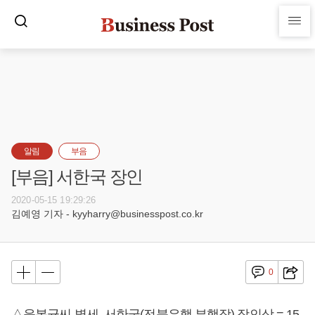
알림
부음
[부음] 서한국 장인
2020-05-15 19:29:26
김예영 기자 - kyyharry@businesspost.co.kr
0
△윤봉균씨 별세, 서한국(전북은행 부행장) 장인상 = 15