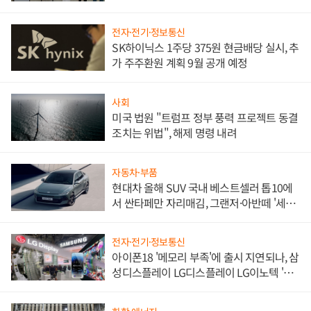
한 이정표"
전자·전기·정보통신
SK하이닉스 1주당 375원 현금배당 실시, 추
가 주주환원 계획 9월 공개 예정
사회
미국 법원 "트럼프 정부 풍력 프로젝트 동결
조치는 위법", 해제 명령 내려
자동차·부품
현대차 올해 SUV 국내 베스트셀러 톱10에
서 싼타페만 자리매김, 그랜저·아반떼 '세단
쌍끌이'로 내수 방어
전자·전기·정보통신
아이폰18 '메모리 부족'에 출시 지연되나, 삼
성디스플레이 LG디스플레이 LG이노텍 '탈
애플' 수익 다각화 속도