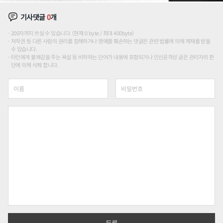
기사댓글
0
개
200자까지 쓰실 수 있습니다. (현재 0 byte / 최대 400byte)
저작권 등 다른 사람의 권리를 침해하거나 명예를 훼손하는 댓글은 관련 법률에 의해 제재를 받을
수 있습니다.
타인에게 불쾌감을 주는 욕설 등 비하하는 단어가 내용에 포함되거나 인신공격성 글은 관리자의 판
단에 의해 삭제 합니다.