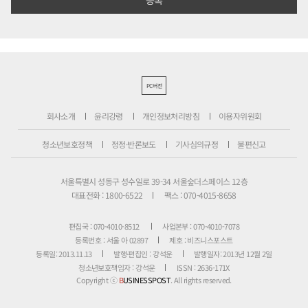
PC버전
회사소개
윤리강령
개인정보처리방침
이용자위원회
청소년보호정책
정정·반론보도
기사심의규정
불편신고
서울특별시 성동구 성수일로 39-34 서울숲더스페이스 12층
대표전화 : 1800-6522
팩스 : 070-4015-8658
편집국 : 070-4010-8512
사업본부 : 070-4010-7078
등록번호 : 서울 아 02897
제호 : 비즈니스포스트
등록일: 2013.11.13
발행·편집인 : 강석운
발행일자: 2013년 12월 2일
청소년보호책임자 : 강석운
ISSN : 2636-171X
Copyright ⓒ
B
USINESSPOST
. All rights reserved.