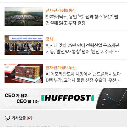
체결
전자·전기·정보통신
SK하이닉스, 용인 'Y2' 팹과 청주 'M17' 팹
건설에 54조 투자 결정
정치
AI시대 맞아 25년 만에 전력산업 구조개편
시동, '발전5사 통합' 넘어 '한전 지주사' 재편
론도
전자·전기·정보통신
AI 메모리반도체 시장에서 낸드플래시보다
D램 부각, 고객사 물량 선점 수요의 '우선순
위'
기사댓글
0
개