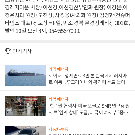
경레저타운 사장) 이선경(이선경산부인과 원장) 이경은(이
경은치과 원장) 모친상, 차광웅(차외과 원장) 김경한(컨슈머
타임스 대표) 장모상 = 8일, 빈소 경북 문경장례식장 301호,
발인 10일 오전 8시, 054-556-7000.
인기기사
화학·에너지
로이터 "정제연료 3만 톤 한국에서 러시아
로 이동", 우크라이나의 공격에 수요 늘어
화학·에너지
'한수원 협력사' 미국 오클로 SMR 연구용 원
자로 '임계 상태' 도달, 미국 에너지부 "중요
한 이정표"
자동차·부품