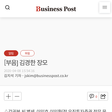
알림
부음
[부음] 김경한 장모
2020-04-08 15:54:16
김지석 기자 - jskim@businesspost.co.kr
0
△강귀분 씨 별세, 이인호 이인환(전 유진투자증권 전무 문