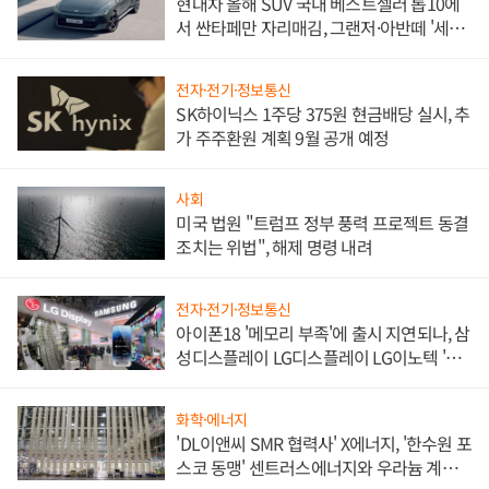
현대차 올해 SUV 국내 베스트셀러 톱10에
서 싼타페만 자리매김, 그랜저·아반떼 '세단
쌍끌이'로 내수 방어
전자·전기·정보통신
SK하이닉스 1주당 375원 현금배당 실시, 추
가 주주환원 계획 9월 공개 예정
사회
미국 법원 "트럼프 정부 풍력 프로젝트 동결
조치는 위법", 해제 명령 내려
전자·전기·정보통신
아이폰18 '메모리 부족'에 출시 지연되나, 삼
성디스플레이 LG디스플레이 LG이노텍 '탈
애플' 수익 다각화 속도
화학·에너지
'DL이앤씨 SMR 협력사' X에너지, '한수원 포
스코 동맹' 센트러스에너지와 우라늄 계약