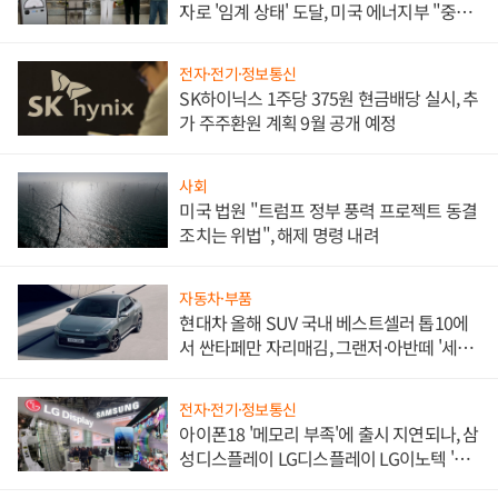
자로 '임계 상태' 도달, 미국 에너지부 "중요
한 이정표"
전자·전기·정보통신
SK하이닉스 1주당 375원 현금배당 실시, 추
가 주주환원 계획 9월 공개 예정
사회
미국 법원 "트럼프 정부 풍력 프로젝트 동결
조치는 위법", 해제 명령 내려
자동차·부품
현대차 올해 SUV 국내 베스트셀러 톱10에
서 싼타페만 자리매김, 그랜저·아반떼 '세단
쌍끌이'로 내수 방어
전자·전기·정보통신
아이폰18 '메모리 부족'에 출시 지연되나, 삼
성디스플레이 LG디스플레이 LG이노텍 '탈
애플' 수익 다각화 속도