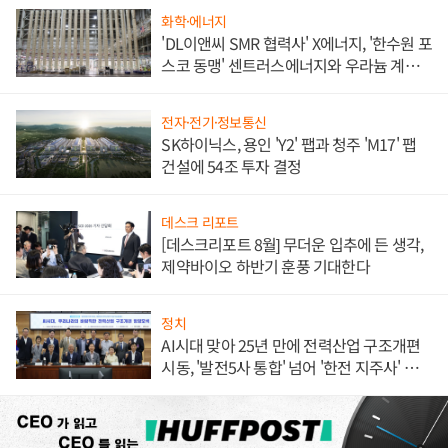
화학·에너지
'DL이앤씨 SMR 협력사' X에너지, '한수원 포
스코 동맹' 센트러스에너지와 우라늄 계약
체결
전자·전기·정보통신
SK하이닉스, 용인 'Y2' 팹과 청주 'M17' 팹
건설에 54조 투자 결정
데스크 리포트
[데스크리포트 8월] 무더운 입추에 든 생각,
제약바이오 하반기 훈풍 기대한다
정치
AI시대 맞아 25년 만에 전력산업 구조개편
시동, '발전5사 통합' 넘어 '한전 지주사' 재편
론도