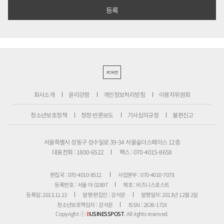
PC버전
회사소개
윤리강령
개인정보처리방침
이용자위원회
청소년보호정책
정정·반론보도
기사심의규정
불편신고
서울특별시 성동구 성수일로 39-34 서울숲더스페이스 12층
대표전화 : 1800-6522
팩스 : 070-4015-8658
편집국 : 070-4010-8512
사업본부 : 070-4010-7078
등록번호 : 서울 아 02897
제호 : 비즈니스포스트
등록일: 2013.11.13
발행·편집인 : 강석운
발행일자: 2013년 12월 2일
청소년보호책임자 : 강석운
ISSN : 2636-171X
Copyright ⓒ
B
USINESSPOST
. All rights reserved.