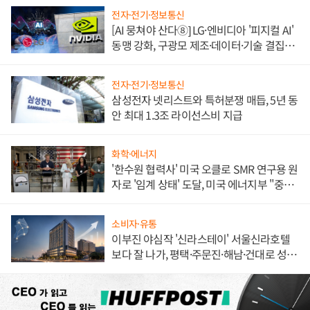
전자·전기·정보통신
[AI 뭉쳐야 산다⑧] LG·엔비디아 '피지컬 AI'
동맹 강화, 구광모 제조·데이터·기술 결집
해 종합 로보틱스 기업으로
전자·전기·정보통신
삼성전자 넷리스트와 특허분쟁 매듭, 5년 동
안 최대 1.3조 라이선스비 지급
화학·에너지
'한수원 협력사' 미국 오클로 SMR 연구용 원
자로 '임계 상태' 도달, 미국 에너지부 "중요
한 이정표"
소비자·유통
이부진 야심작 '신라스테이' 서울신라호텔
보다 잘 나가, 평택·주문진·해남·건대로 성
장판 더 넓힌다