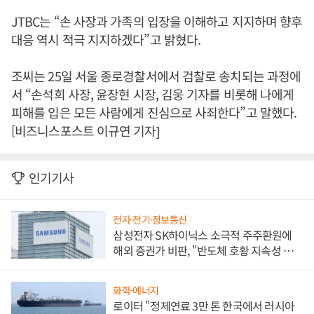
JTBC는 “손 사장과 가족의 입장을 이해하고 지지하며 향후
대응 역시 적극 지지하겠다”고 밝혔다.
조씨는 25일 서울 종로경찰서에서 검찰로 송치되는 과정에
서 “손석희 사장, 윤장현 시장, 김웅 기자를 비롯해 나에게
피해를 입은 모든 사람에게 진심으로 사죄한다”고 말했다.
[비즈니스포스트 이규연 기자]
인기기사
전자·전기·정보통신
삼성전자 SK하이닉스 소극적 주주환원에
해외 증권가 비판, "반도체 호황 지속성 의
문"
화학·에너지
로이터 "정제연료 3만 톤 한국에서 러시아