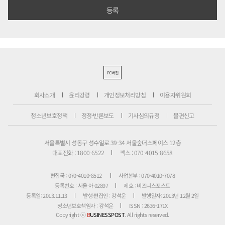
PC버전
회사소개
윤리강령
개인정보처리방침
이용자위원회
청소년보호정책
정정·반론보도
기사심의규정
불편신고
서울특별시 성동구 성수일로 39-34 서울숲더스페이스 12층
대표전화 : 1800-6522
팩스 : 070-4015-8658
편집국 : 070-4010-8512
사업본부 : 070-4010-7078
등록번호 : 서울 아 02897
제호 : 비즈니스포스트
등록일: 2013.11.13
발행·편집인 : 강석운
발행일자: 2013년 12월 2일
청소년보호책임자 : 강석운
ISSN : 2636-171X
Copyright ⓒ
B
USINESSPOST
. All rights reserved.