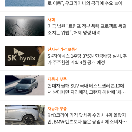
로 이동", 우크라이나의 공격에 수요 늘어
사회
미국 법원 "트럼프 정부 풍력 프로젝트 동결
조치는 위법", 해제 명령 내려
전자·전기·정보통신
SK하이닉스 1주당 375원 현금배당 실시, 추
가 주주환원 계획 9월 공개 예정
자동차·부품
현대차 올해 SUV 국내 베스트셀러 톱10에
서 싼타페만 자리매김, 그랜저·아반떼 '세단
쌍끌이'로 내수 방어
자동차·부품
BYD코리아 가격 앞세워 수입차 4위 올랐지
만, BMW·벤츠보다 높은 공임비에 소비자
불만 폭발