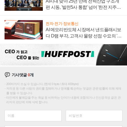
AI시대 맞아 25년 만에 전력산업 구조개
편 시동, '발전5사 통합' 넘어 '한전 지주사'
재편론도
전자·전기·정보통신
AI 메모리반도체 시장에서 낸드플래시보
다 D램 부각, 고객사 물량 선점 수요의 '우
선순위'
기사댓글
0
개
200자까지 쓰실 수 있습니다. (현재 0 byte / 최대 400byte)
저작권 등 다른 사람의 권리를 침해하거나 명예를 훼손하는 댓글은 관련 법률에 의해 제재
를 받을 수 있습니다.
타인에게 불쾌감을 주는 욕설 등 비하하는 단어가 내용에 포함되거나 인신공격성 글은 관
리자의 판단에 의해 삭제 합니다.