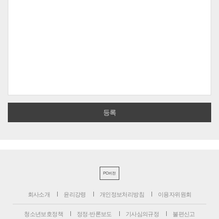
PC버전
회사소개
윤리강령
개인정보처리방침
이용자위원회
청소년보호정책
정정·반론보도
기사심의규정
불편신고