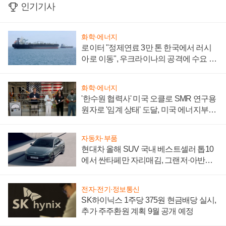
인기기사
화학·에너지
로이터 "정제연료 3만 톤 한국에서 러시
아로 이동", 우크라이나의 공격에 수요 늘
어
화학·에너지
'한수원 협력사' 미국 오클로 SMR 연구용
원자로 '임계 상태' 도달, 미국 에너지부
"중요한 이정표"
자동차·부품
현대차 올해 SUV 국내 베스트셀러 톱10
에서 싼타페만 자리매김, 그랜저·아반떼
'세단 쌍끌이'로 내수 방어
전자·전기·정보통신
SK하이닉스 1주당 375원 현금배당 실시,
추가 주주환원 계획 9월 공개 예정