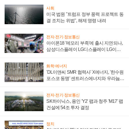
사회
미국 법원 "트럼프 정부 풍력 프로젝트 동
결 조치는 위법", 해제 명령 내려
전자·전기·정보통신
아이폰18 '메모리 부족'에 출시 지연되나,
삼성디스플레이 LG디스플레이 LG이노
텍 '탈애플' 수익 다각화 속도
화학·에너지
'DL이앤씨 SMR 협력사' X에너지, '한수원
포스코 동맹' 센트러스에너지와 우라늄
계약 체결
전자·전기·정보통신
SK하이닉스, 용인 'Y2' 팹과 청주 'M17' 팹
건설에 54조 투자 결정
정치