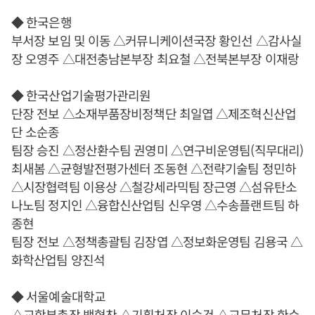
◆ 한국은행
부서장 보임 및 이동 △커뮤니케이션국장 황인선 △감사실
장 오영주 △대전충남본부장 최요철 △전북본부장 이재랑
◆ 한국산업기술평가관리원
단장 전보 △소재부품장비정책단 최일엽 △제조혁신산업
단 소순종
팀장 승진 △정산환수팀 권영미 △연구비운영팀(직무대리)
최새봄 △균형발전평가센터 조동현 △전략기술팀 정민하
△시장협력팀 이용상 △철강세라믹팀 장근영 △섬유탄소
나노팀 정지인 △융합신산업팀 신우영 △수송플랜트팀 하
종현
팀장 전보 △정책총괄팀 김장엽 △정보화운영팀 김용국 △
화학산업팀 양진석
◆ 서울예술대학교
△교학부총장 백형찬 △기획처장 이승건 △교무처장 한수