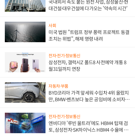
국내외서 속도 붙는 원전 사업, 삼성물산·현
대건설·대우건설에 다가오는 '약속의 시간'
사회
미국 법원 "트럼프 정부 풍력 프로젝트 동결
조치는 위법", 해제 명령 내려
전자·전기·정보통신
삼성전자, 갤럭시Z 폴드8 사전예약 개통 8
월31일까지 연장
자동차·부품
BYD코리아 가격 앞세워 수입차 4위 올랐지
만, BMW·벤츠보다 높은 공임비에 소비자
불만 폭발
전자·전기·정보통신
엔비디아 '루빈 울트라'에도 HBM4 탑재 검
토, 삼성전자·SK하이닉스 HBM4 수율에 주