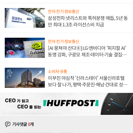
도권 갈린다
전자·전기·정보통신
삼성전자 넷리스트와 특허분쟁 매듭, 5년 동
안 최대 1.3조 라이선스비 지급
전자·전기·정보통신
[AI 뭉쳐야 산다⑧] LG·엔비디아 '피지컬 AI'
동맹 강화, 구광모 제조·데이터·기술 결집
해 종합 로보틱스 기업으로
소비자·유통
이부진 야심작 '신라스테이' 서울신라호텔
보다 잘 나가, 평택·주문진·해남·건대로 성
장판 더 넓힌다
기사댓글
0
개