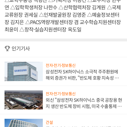
연 △입학학생처장 나한수 △산학협력처장 김계원 △국제
교류원장 권세실 △인재발굴원장 김영준 △예술정보센터
장 김지은 △PACS역량개발센터장 겸 교수학습지원센터장
최윤미 △창작·실습지원센터장 옥도일
인기기사
전자·전기·정보통신
삼성전자 SK하이닉스 소극적 주주환원에
해외 증권가 비판, "반도체 호황 지속성 의
문"
전자·전기·정보통신
외신 "삼성전자 SK하이닉스 중국 공장용 현
지 생산 반도체 장비 시험, 미국 수출통제 대
비"
건설