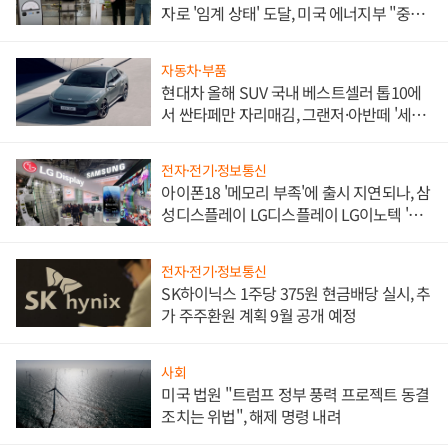
자로 '임계 상태' 도달, 미국 에너지부 "중요
한 이정표"
자동차·부품
현대차 올해 SUV 국내 베스트셀러 톱10에
서 싼타페만 자리매김, 그랜저·아반떼 '세단
쌍끌이'로 내수 방어
전자·전기·정보통신
아이폰18 '메모리 부족'에 출시 지연되나, 삼
성디스플레이 LG디스플레이 LG이노텍 '탈
애플' 수익 다각화 속도
전자·전기·정보통신
SK하이닉스 1주당 375원 현금배당 실시, 추
가 주주환원 계획 9월 공개 예정
사회
미국 법원 "트럼프 정부 풍력 프로젝트 동결
조치는 위법", 해제 명령 내려