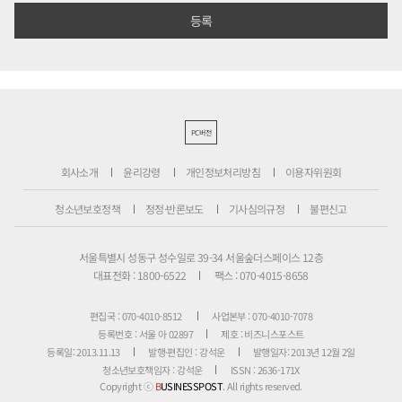
PC버전
회사소개
윤리강령
개인정보처리방침
이용자위원회
청소년보호정책
정정·반론보도
기사심의규정
불편신고
서울특별시 성동구 성수일로 39-34 서울숲더스페이스 12층
대표전화 : 1800-6522
팩스 : 070-4015-8658
편집국 : 070-4010-8512
사업본부 : 070-4010-7078
등록번호 : 서울 아 02897
제호 : 비즈니스포스트
등록일: 2013.11.13
발행·편집인 : 강석운
발행일자: 2013년 12월 2일
청소년보호책임자 : 강석운
ISSN : 2636-171X
Copyright ⓒ
B
USINESSPOST
. All rights reserved.