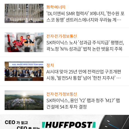
화학·에너지
'DL이앤씨 SMR 협력사' X에너지, '한수원 포
스코 동맹' 센트러스에너지와 우라늄 계약
체결
전자·전기·정보통신
SK하이닉스 노사 '성과급 주식지급' 평행선,
곽노정 'N% 성과급' 법적 논란 벗을지 주목
정치
AI시대 맞아 25년 만에 전력산업 구조개편
시동, '발전5사 통합' 넘어 '한전 지주사' 재편
론도
전자·전기·정보통신
SK하이닉스, 용인 'Y2' 팹과 청주 'M17' 팹
건설에 54조 투자 결정