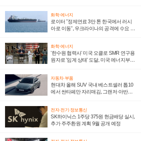
화학·에너지
로이터 "정제연료 3만 톤 한국에서 러시
아로 이동", 우크라이나의 공격에 수요 늘
어
화학·에너지
'한수원 협력사' 미국 오클로 SMR 연구용
원자로 '임계 상태' 도달, 미국 에너지부
"중요한 이정표"
자동차·부품
현대차 올해 SUV 국내 베스트셀러 톱10
에서 싼타페만 자리매김, 그랜저·아반떼
'세단 쌍끌이'로 내수 방어
전자·전기·정보통신
SK하이닉스 1주당 375원 현금배당 실시,
추가 주주환원 계획 9월 공개 예정