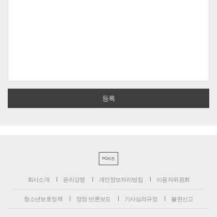
PC버전
회사소개
윤리강령
개인정보처리방침
이용자위원회
청소년보호정책
정정·반론보도
기사심의규정
불편신고