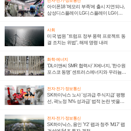
전자·전기·정보통신
아이폰18 '메모리 부족'에 출시 지연되나,
삼성디스플레이 LG디스플레이 LG이노
텍 '탈애플' 수익 다각화 속도
사회
미국 법원 "트럼프 정부 풍력 프로젝트 동
결 조치는 위법", 해제 명령 내려
화학·에너지
'DL이앤씨 SMR 협력사' X에너지, '한수원
포스코 동맹' 센트러스에너지와 우라늄
계약 체결
전자·전기·정보통신
SK하이닉스 노사 '성과급 주식지급' 평행
선, 곽노정 'N% 성과급' 법적 논란 벗을지
주목
전자·전기·정보통신
SK하이닉스, 용인 'Y2' 팹과 청주 'M17' 팹
건설에 54조 투자 결정