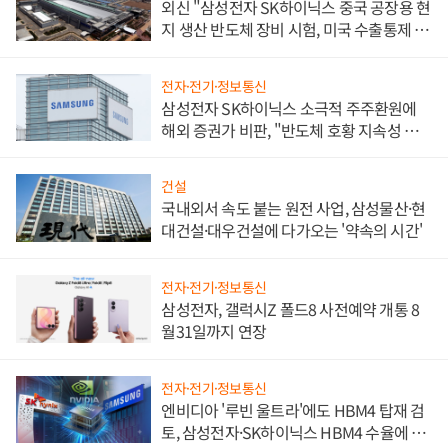
외신 "삼성전자 SK하이닉스 중국 공장용 현
지 생산 반도체 장비 시험, 미국 수출통제 대
비"
전자·전기·정보통신
삼성전자 SK하이닉스 소극적 주주환원에
해외 증권가 비판, "반도체 호황 지속성 의
문"
건설
국내외서 속도 붙는 원전 사업, 삼성물산·현
대건설·대우건설에 다가오는 '약속의 시간'
전자·전기·정보통신
삼성전자, 갤럭시Z 폴드8 사전예약 개통 8
월31일까지 연장
전자·전기·정보통신
엔비디아 '루빈 울트라'에도 HBM4 탑재 검
토, 삼성전자·SK하이닉스 HBM4 수율에 주