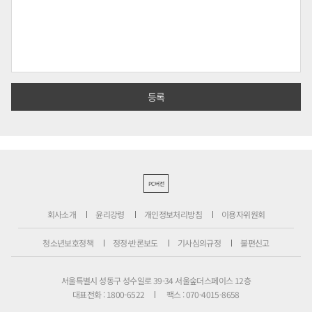
PC버전
회사소개
윤리강령
개인정보처리방침
이용자위원회
청소년보호정책
정정·반론보도
기사심의규정
불편신고
서울특별시 성동구 성수일로 39-34 서울숲더스페이스 12층
대표전화 : 1800-6522
팩스 : 070-4015-8658