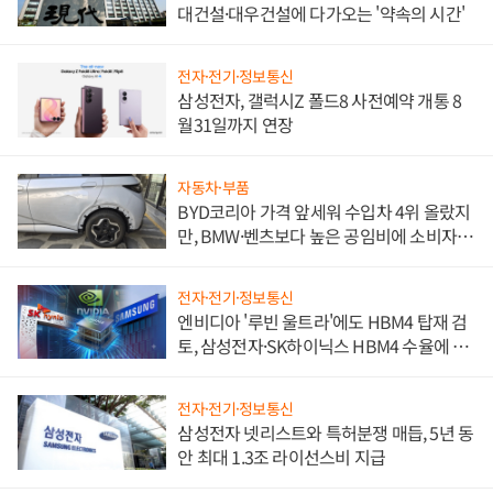
대건설·대우건설에 다가오는 '약속의 시간'
전자·전기·정보통신
삼성전자, 갤럭시Z 폴드8 사전예약 개통 8
월31일까지 연장
자동차·부품
BYD코리아 가격 앞세워 수입차 4위 올랐지
만, BMW·벤츠보다 높은 공임비에 소비자
불만 폭발
전자·전기·정보통신
엔비디아 '루빈 울트라'에도 HBM4 탑재 검
토, 삼성전자·SK하이닉스 HBM4 수율에 주
도권 갈린다
전자·전기·정보통신
삼성전자 넷리스트와 특허분쟁 매듭, 5년 동
안 최대 1.3조 라이선스비 지급