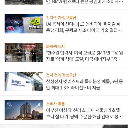
만, BMW·벤츠보다 높은 공임비에 소비자
불만 폭발
전자·전기·정보통신
[AI 뭉쳐야 산다⑧] LG·엔비디아 '피지컬 AI'
동맹 강화, 구광모 제조·데이터·기술 결집
해 종합 로보틱스 기업으로
화학·에너지
'한수원 협력사' 미국 오클로 SMR 연구용 원
자로 '임계 상태' 도달, 미국 에너지부 "중요
한 이정표"
전자·전기·정보통신
삼성전자 넷리스트와 특허분쟁 매듭, 5년 동
안 최대 1.3조 라이선스비 지급
소비자·유통
이부진 야심작 '신라스테이' 서울신라호텔
보다 잘 나가, 평택·주문진·해남·건대로 성
장판 더 넓힌다