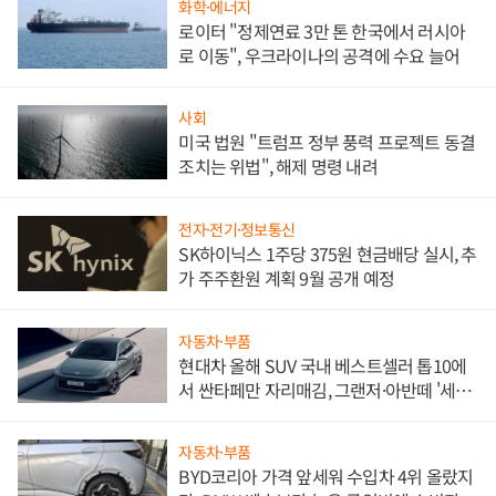
화학·에너지
로이터 "정제연료 3만 톤 한국에서 러시아
로 이동", 우크라이나의 공격에 수요 늘어
사회
미국 법원 "트럼프 정부 풍력 프로젝트 동결
조치는 위법", 해제 명령 내려
전자·전기·정보통신
SK하이닉스 1주당 375원 현금배당 실시, 추
가 주주환원 계획 9월 공개 예정
자동차·부품
현대차 올해 SUV 국내 베스트셀러 톱10에
서 싼타페만 자리매김, 그랜저·아반떼 '세단
쌍끌이'로 내수 방어
자동차·부품
BYD코리아 가격 앞세워 수입차 4위 올랐지