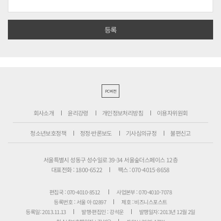
PC버전
회사소개
윤리강령
개인정보처리방침
이용자위원회
청소년보호정책
정정·반론보도
기사심의규정
불편신고
서울특별시 성동구 성수일로 39-34 서울숲더스페이스 12층
대표전화 : 1800-6522
팩스 : 070-4015-8658
편집국 : 070-4010-8512
사업본부 : 070-4010-7078
등록번호 : 서울 아 02897
제호 : 비즈니스포스트
등록일: 2013.11.13
발행·편집인 : 강석운
발행일자: 2013년 12월 2일