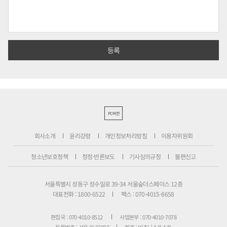
PC버전
회사소개
윤리강령
개인정보처리방침
이용자위원회
청소년보호정책
정정·반론보도
기사심의규정
불편신고
서울특별시 성동구 성수일로 39-34 서울숲더스페이스 12층
대표전화 : 1800-6522
팩스 : 070-4015-8658
편집국 : 070-4010-8512
사업본부 : 070-4010-7078
등록번호 : 서울 아 02897
제호 : 비즈니스포스트