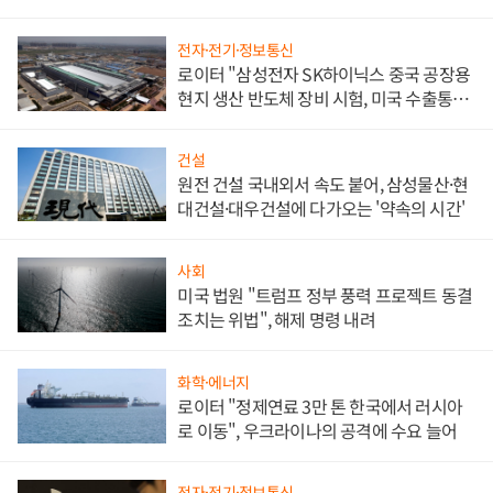
문"
전자·전기·정보통신
로이터 "삼성전자 SK하이닉스 중국 공장용
현지 생산 반도체 장비 시험, 미국 수출통제
대비"
건설
원전 건설 국내외서 속도 붙어, 삼성물산·현
대건설·대우건설에 다가오는 '약속의 시간'
사회
미국 법원 "트럼프 정부 풍력 프로젝트 동결
조치는 위법", 해제 명령 내려
화학·에너지
로이터 "정제연료 3만 톤 한국에서 러시아
로 이동", 우크라이나의 공격에 수요 늘어
전자·전기·정보통신