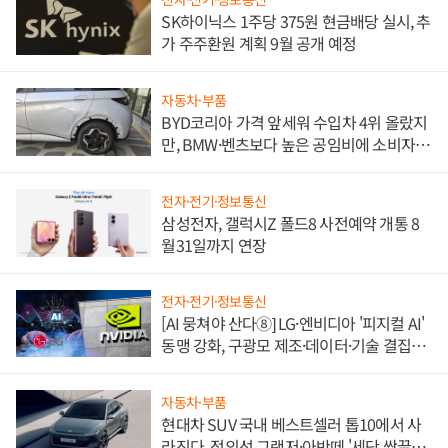
SK하이닉스 1주당 375원 현금배당 실시, 추
가 주주환원 계획 9월 공개 예정
자동차·부품
BYD코리아 가격 앞세워 수입차 4위 올랐지
만, BMW·벤츠보다 높은 공임비에 소비자
불만 폭발
전자·전기·정보통신
삼성전자, 갤럭시Z 폴드8 사전예약 개통 8
월31일까지 연장
전자·전기·정보통신
[AI 뭉쳐야 산다⑧] LG·엔비디아 '피지컬 AI'
동맹 강화, 구광모 제조·데이터·기술 결집
해 종합 로보틱스 기업으로
자동차·부품
현대차 SUV 국내 베스트셀러 톱10에서 사
라진다, 정의선 그랜저·아반떼 '세단 쌍끌