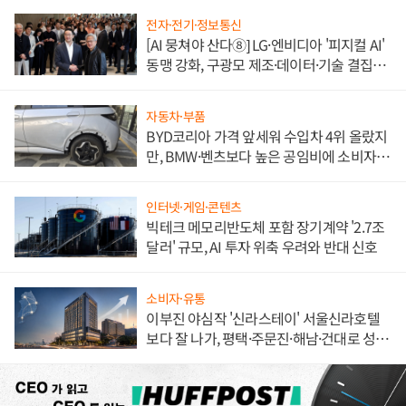
전자·전기·정보통신
[AI 뭉쳐야 산다⑧] LG·엔비디아 '피지컬 AI'
동맹 강화, 구광모 제조·데이터·기술 결집
해 종합 로보틱스 기업으로
자동차·부품
BYD코리아 가격 앞세워 수입차 4위 올랐지
만, BMW·벤츠보다 높은 공임비에 소비자
불만 폭발
인터넷·게임·콘텐츠
빅테크 메모리반도체 포함 장기계약 '2.7조
달러' 규모, AI 투자 위축 우려와 반대 신호
소비자·유통
이부진 야심작 '신라스테이' 서울신라호텔
보다 잘 나가, 평택·주문진·해남·건대로 성
장판 더 넓힌다