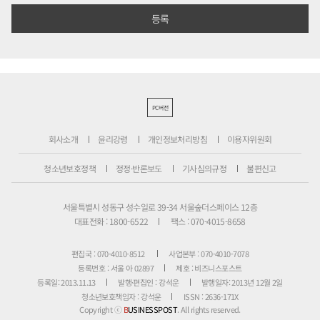
PC버전
회사소개
윤리강령
개인정보처리방침
이용자위원회
청소년보호정책
정정·반론보도
기사심의규정
불편신고
서울특별시 성동구 성수일로 39-34 서울숲더스페이스 12층
대표전화 : 1800-6522
팩스 : 070-4015-8658
편집국 : 070-4010-8512
사업본부 : 070-4010-7078
등록번호 : 서울 아 02897
제호 : 비즈니스포스트
등록일: 2013.11.13
발행·편집인 : 강석운
발행일자: 2013년 12월 2일
청소년보호책임자 : 강석운
ISSN : 2636-171X
Copyright ⓒ
B
USINESSPOST
. All rights reserved.