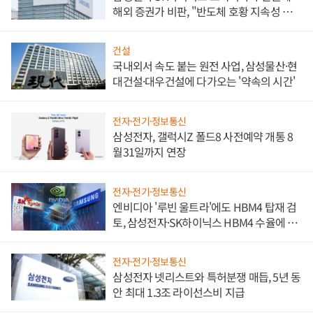
해외 증권가 비판, "반도체 호황 지속성 의
문"
건설
국내외서 속도 붙는 원전 사업, 삼성물산·현
대건설·대우건설에 다가오는 '약속의 시간'
전자·전기·정보통신
삼성전자, 갤럭시Z 폴드8 사전예약 개통 8
월31일까지 연장
전자·전기·정보통신
엔비디아 '루빈 울트라'에도 HBM4 탑재 검
토, 삼성전자·SK하이닉스 HBM4 수율에 주
도권 갈린다
전자·전기·정보통신
삼성전자 넷리스트와 특허분쟁 매듭, 5년 동
안 최대 1.3조 라이선스비 지급