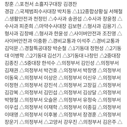
창훈 △포천서 소흘지구대장 김경찬
경감 △국제범죄수사대장 박치동 △112종합상황실 서해철
△생활안전과 천정민 △수사과 송권섭 △수사과 장윤정 △
수사과 피준희 △마약수사대장 김보현 △형사과 김용기 △
형사과 김창배 △형사과 한윤성 △사이버안전과 조진영 △
사이버안전과 이충환 △경비교통과 이석주 △경비교통과
김덕문 △경찰특공대장 박순철 △1기동대 정현성 △2기동
대 이병학 △2기동대 김선기 △3기동대 나창민 △2중대장
김종진 △5중대장 한석수 △의정부서 김인성 △의정부서
김재권 △의정부서 박건호 △의정부서 박창영 △의정부서
이동욱 △의정부서 이상은 △의정부서 이신우 △의정부서
이정현 △의정부서 강진석 △의정부서 고장길 △의정부서
김강복 △의정부서 김민섭 △의정부서 김상달 △의정부서
박형철 △의정부서 오슬몬 △의정부서 유정숙 △의정부서
이우섭 △의정부서 이재학 △의정부서 이종길 △의정부서
이태영 △의정부서 이후봉 △의정부서 장경훈 △의정부서
장운기 △의정부서 △고양서 강우진 △의정부서 김은주 △