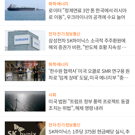
화학·에너지
로이터 "정제연료 3만 톤 한국에서 러시아
로 이동", 우크라이나의 공격에 수요 늘어
전자·전기·정보통신
삼성전자 SK하이닉스 소극적 주주환원에
해외 증권가 비판, "반도체 호황 지속성 의
문"
화학·에너지
'한수원 협력사' 미국 오클로 SMR 연구용 원
자로 '임계 상태' 도달, 미국 에너지부 "중요
한 이정표"
사회
미국 법원 "트럼프 정부 풍력 프로젝트 동결
조치는 위법", 해제 명령 내려
전자·전기·정보통신
SK하이닉스 1주당 375원 현금배당 실시, 추