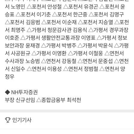
서 노영민 △포천서 안성철 △포천서 유경곤 △포천서 윤
승표 △포천서 이기춘 △포천서 한근중 △포천서 김명구
△포천서 김응범 △포천서 이순재 △포천서 지승열 △포천
서 최명주 △가평서 청문감사관 김용식 △가평서 경무과장
이호준 △가평서 생활안전교통과장 이영표 △가평서 정보
보안과장 윤재경 △가평서 박병주 △가평서 박윤식 △가평
서 사공원규 △가평서 이영환 △가평서 이철웅 △연천서
수사과장 노승범 △연천서 강동철 △연천서 문중섭 △연천
서 신일수 △연천서 이용성 △연천서 정범철 △연천서 양
정우
◆ NH투자증권
부장 신규선임 △종합금융부 최석천
인기기사