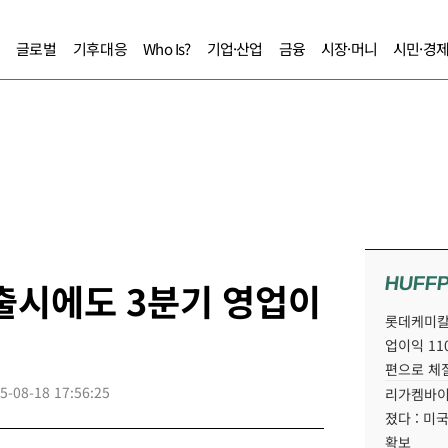
글로벌
기후대응
Who Is?
기업·산업
금융
시장·머니
시민·경
HUFF
출시에도 3분기 영업이
롯데케미칼
업이익 11
편으로 체
5-08-18 17:56:25
리가켐바이
졌다 : 미
확보