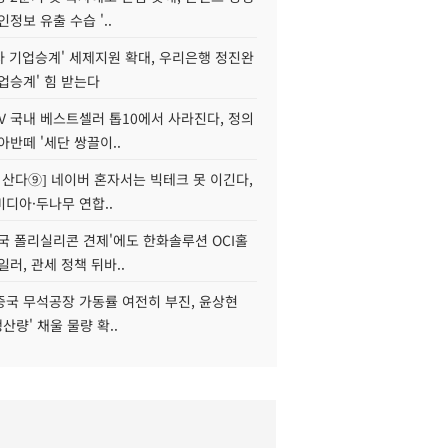
인정보 유출 수습 '..
자 기업승계' 세제지원 확대, 우리은행 정진완
업승계' 힘 받는다
V 국내 베스트셀러 톱10에서 사라진다, 정의
아반떼 '세단 쌍끌이..
야 산다⑨] 네이버 혼자서는 빅테크 못 이긴다,
디아·두나무 연합..
국 폴리실리콘 견제'에도 한화솔루션 OCI홀
일러, 관세 정책 뒤바..
중국 무석공장 가동률 여전히 부진, 윤상현
생산량' 채울 물량 확..