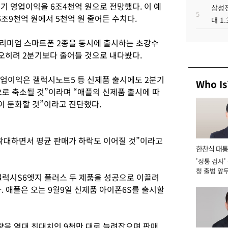
기 영업이익을 6조4천억 원으로 전망했다. 이 예
삼성전
5
조9천억 원에서 5천억 원 줄어든 수치다.
대 1
리미엄 스마트폰 2종을 동시에 출시하는 초강수
오히려 2분기보다 줄어들 것으로 내다봤다.
영업이익은 갤럭시노트5 등 신제품 출시에도 2분기
Who Is
원으로 축소될 것”이라며 “애플의 신제품 출시에 따
 둔화할 것”이라고 진단했다.
확대하면서 평균 판매가 하락도 이어질 것”이라고
한찬식 대
'정통 검사'
서관
청 출범 앞
럭시S6엣지 플러스 두 제품을 성공으로 이끌려
맡아 [2026
. 애플은 오는 9월9일 신제품 아이폰6S를 출시할
산량을 역대 최대치인 9천만 대로 늘려잡으며 판매