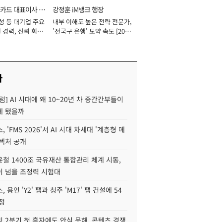
카드 대표이사 사
강정훈 iM뱅크 행장
성 등 대기업 주요
내부 이해도 높은 전략 전문가,
 경력, 신뢰 회복
'전국구 은행' 도약 속도 [2026
[2026년]
년]
사
럼] AI 시대에 왜 10~20년 차 중간간부들이
게 됐을까
 'FMS 2026'서 AI 시대 차세대 '계층형 메
키텍처 공개
철 1400조 국유재산 통합관리 체계 시동,
이 넘을 조정력 시험대
 용인 'Y2' 팹과 청주 'M17' 팹 건설에 54
정
 2분기 첫 흑자에도 안심 못해, 콘텐츠 경쟁