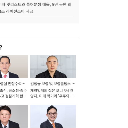
자 넷리스트와 특허분쟁 매듭, 5년 동안 최
.3조 라이선스비 지급
?
통령실 민정수석비
김정균 보령 및 보령홀딩스 대
 출신, 공소청·중수
제약업계의 젊은 오너 3세 경
표이사 사장
두고 검찰개혁 완수
영자, 미래 먹거리 '우주와 헬
년]
스케어' 공들여 [2026년]