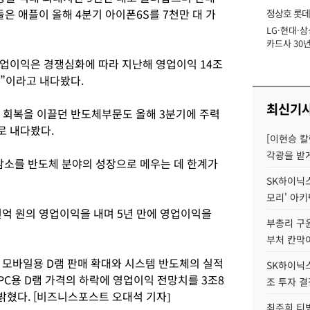
들은 애플이 올해 4분기 아이폰6S를 7천만 대 가
정상호 롯데
LG·현대·삼
장
카드사 30년
에 '초집중' 
영업이익은 경쟁심화에 따라 지난해 영업이익 14조
것”이라고 내다봤다.
최신기
 회복을 이끌던 반도체부문도 올해 3분기에 주력
로 내다봤다.
[이현승 칼
각광을 받
소를 반도체 분야의 성장으로 메우는 데 한계가
SK하이닉스,
모리' 아
억 원의 영업이익을 내며 5년 만에 영업이익을
부총리 구윤
부처 칸막
모바일용 D램 판매 확대와 시스템 반도체의 실적
SK하이닉스,
C용 D램 가격의 하락에 영업이익 전망치를 3조8
조 투자 결
밝혔다. [비즈니스포스트 오대석 기자]
최주희 티빙