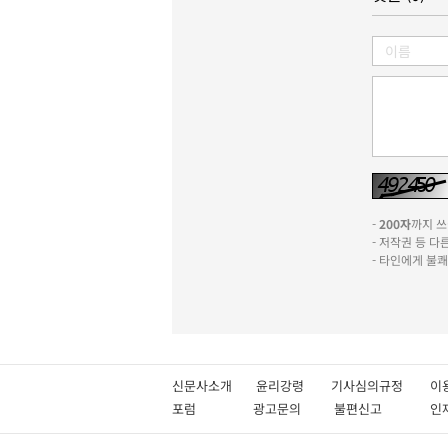
-
200자
까지 쓰실
- 저작권 등 
- 타인에게 불
신문사소개
윤리강령
기사심의규정
이
포럼
광고문의
불편신고