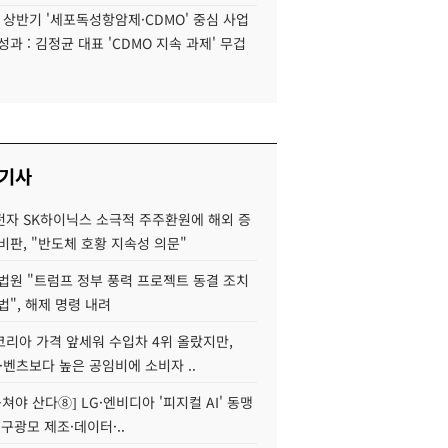
6 상반기 '세포독성항암제·CDMO' 중심 사업
성과 : 김정균 대표 'CDMO 지속 과제' 무겁
 기사
자 SK하이닉스 소극적 주주환원에 해외 증
비판, "반도체 호황 지속성 의문"
법원 "트럼프 정부 풍력 프로젝트 동결 조치
법", 해제 명령 내려
코리아 가격 앞세워 수입차 4위 올랐지만,
·벤츠보다 높은 공임비에 소비자 ..
 뭉쳐야 산다⑧] LG·엔비디아 '피지컬 AI' 동맹
 구광모 제조·데이터·..