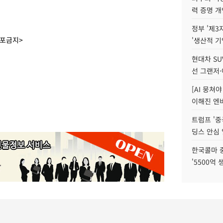
력 증명 개
정부 '제3
배포금지>
'생산적 기
현대차 SU
선 그랜저·
[AI 뭉쳐
이해진 엔비
트럼프 '중
딩스 안심 
한국콜마 
'5500억 