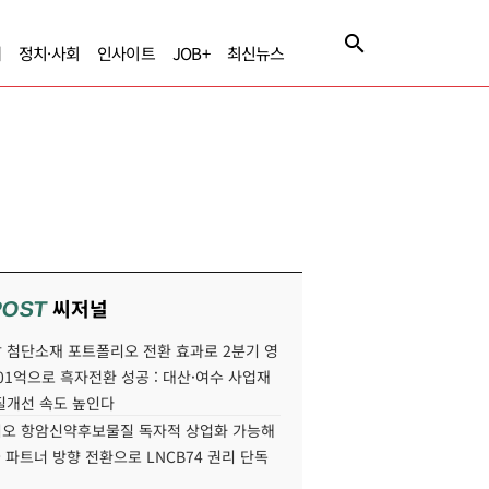
제
정치·사회
인사이트
JOB+
최신뉴스
씨저널
POST
 첨단소재 포트폴리오 전환 효과로 2분기 영
01억으로 흑자전환 성공 : 대산·여수 사업재
질개선 속도 높인다
오 항암신약후보물질 독자적 상업화 가능해
국 파트너 방향 전환으로 LNCB74 권리 단독