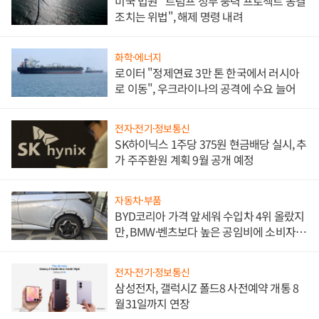
미국 법원 "트럼프 정부 풍력 프로젝트 동결
조치는 위법", 해제 명령 내려
화학·에너지
로이터 "정제연료 3만 톤 한국에서 러시아
로 이동", 우크라이나의 공격에 수요 늘어
전자·전기·정보통신
SK하이닉스 1주당 375원 현금배당 실시, 추
가 주주환원 계획 9월 공개 예정
자동차·부품
BYD코리아 가격 앞세워 수입차 4위 올랐지
만, BMW·벤츠보다 높은 공임비에 소비자
불만 폭발
전자·전기·정보통신
삼성전자, 갤럭시Z 폴드8 사전예약 개통 8
월31일까지 연장