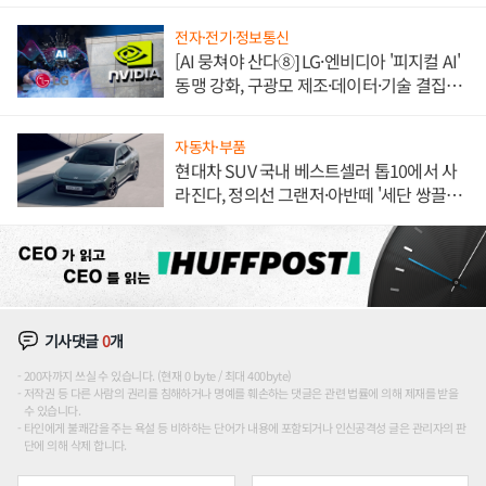
전자·전기·정보통신
[AI 뭉쳐야 산다⑧] LG·엔비디아 '피지컬 AI'
동맹 강화, 구광모 제조·데이터·기술 결집
해 종합 로보틱스 기업으로
자동차·부품
현대차 SUV 국내 베스트셀러 톱10에서 사
라진다, 정의선 그랜저·아반떼 '세단 쌍끌
이'로 내수 방어
기사댓글
0
개
200자까지 쓰실 수 있습니다. (현재 0 byte / 최대 400byte)
저작권 등 다른 사람의 권리를 침해하거나 명예를 훼손하는 댓글은 관련 법률에 의해 제재를 받을
수 있습니다.
타인에게 불쾌감을 주는 욕설 등 비하하는 단어가 내용에 포함되거나 인신공격성 글은 관리자의 판
단에 의해 삭제 합니다.