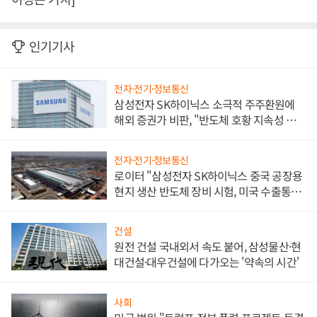
인기기사
전자·전기·정보통신
삼성전자 SK하이닉스 소극적 주주환원에
해외 증권가 비판, "반도체 호황 지속성 의
문"
전자·전기·정보통신
로이터 "삼성전자 SK하이닉스 중국 공장용
현지 생산 반도체 장비 시험, 미국 수출통제
대비"
건설
원전 건설 국내외서 속도 붙어, 삼성물산·현
대건설·대우건설에 다가오는 '약속의 시간'
사회