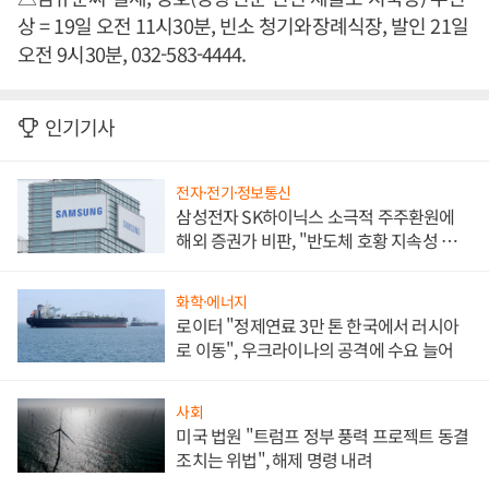
상 = 19일 오전 11시30분, 빈소 청기와장례식장, 발인 21일
오전 9시30분, 032-583-4444.
인기기사
전자·전기·정보통신
삼성전자 SK하이닉스 소극적 주주환원에
해외 증권가 비판, "반도체 호황 지속성 의
문"
화학·에너지
로이터 "정제연료 3만 톤 한국에서 러시아
로 이동", 우크라이나의 공격에 수요 늘어
사회
미국 법원 "트럼프 정부 풍력 프로젝트 동결
조치는 위법", 해제 명령 내려