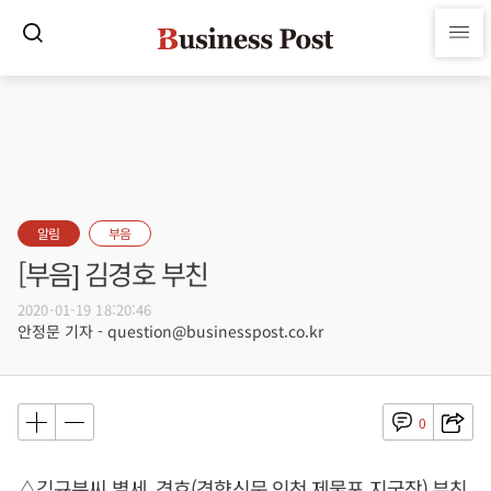
알림
부음
[부음] 김경호 부친
2020-01-19 18:20:46
안정문 기자 - question@businesspost.co.kr
0
△김규분씨 별세, 경호(경향신문 인천 제물포 지국장) 부친