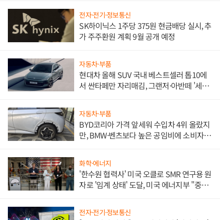
전자·전기·정보통신
SK하이닉스 1주당 375원 현금배당 실시, 추
가 주주환원 계획 9월 공개 예정
자동차·부품
현대차 올해 SUV 국내 베스트셀러 톱10에
서 싼타페만 자리매김, 그랜저·아반떼 '세단
쌍끌이'로 내수 방어
자동차·부품
BYD코리아 가격 앞세워 수입차 4위 올랐지
만, BMW·벤츠보다 높은 공임비에 소비자
불만 폭발
화학·에너지
'한수원 협력사' 미국 오클로 SMR 연구용 원
자로 '임계 상태' 도달, 미국 에너지부 "중요
한 이정표"
전자·전기·정보통신