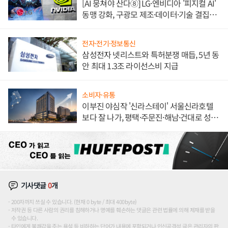
[AI 뭉쳐야 산다⑧] LG·엔비디아 '피지컬 AI'
동맹 강화, 구광모 제조·데이터·기술 결집
해 종합 로보틱스 기업으로
전자·전기·정보통신
삼성전자 넷리스트와 특허분쟁 매듭, 5년 동
안 최대 1.3조 라이선스비 지급
소비자·유통
이부진 야심작 '신라스테이' 서울신라호텔
보다 잘 나가, 평택·주문진·해남·건대로 성
장판 더 넓힌다
기사댓글
0
개
200자까지 쓰실 수 있습니다. (현재 0 byte / 최대 400byte)
저작권 등 다른 사람의 권리를 침해하거나 명예를 훼손하는 댓글은 관련 법률에 의해 제재를 받을
수 있습니다.
타인에게 불쾌감을 주는 욕설 등 비하하는 단어가 내용에 포함되거나 인신공격성 글은 관리자의 판