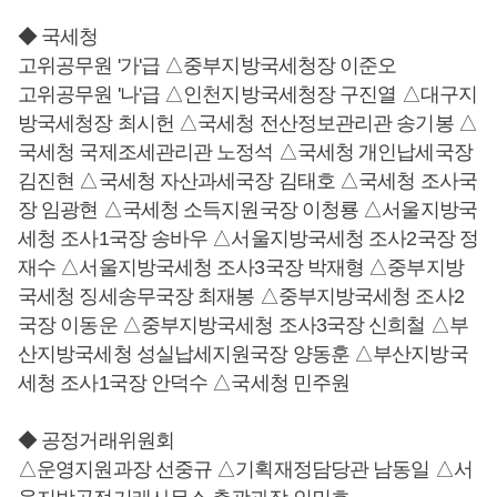
◆ 국세청
고위공무원 '가'급 △중부지방국세청장 이준오
고위공무원 '나'급 △인천지방국세청장 구진열 △대구지
방국세청장 최시헌 △국세청 전산정보관리관 송기봉 △
국세청 국제조세관리관 노정석 △국세청 개인납세국장
김진현 △국세청 자산과세국장 김태호 △국세청 조사국
장 임광현 △국세청 소득지원국장 이청룡 △서울지방국
세청 조사1국장 송바우 △서울지방국세청 조사2국장 정
재수 △서울지방국세청 조사3국장 박재형 △중부지방
국세청 징세송무국장 최재봉 △중부지방국세청 조사2
국장 이동운 △중부지방국세청 조사3국장 신희철 △부
산지방국세청 성실납세지원국장 양동훈 △부산지방국
세청 조사1국장 안덕수 △국세청 민주원
◆ 공정거래위원회
△운영지원과장 선중규 △기획재정담당관 남동일 △서