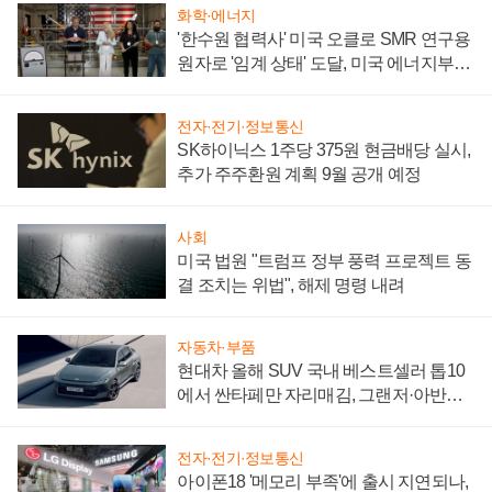
화학·에너지
'한수원 협력사' 미국 오클로 SMR 연구용
원자로 '임계 상태' 도달, 미국 에너지부
"중요한 이정표"
전자·전기·정보통신
SK하이닉스 1주당 375원 현금배당 실시,
추가 주주환원 계획 9월 공개 예정
사회
미국 법원 "트럼프 정부 풍력 프로젝트 동
결 조치는 위법", 해제 명령 내려
자동차·부품
현대차 올해 SUV 국내 베스트셀러 톱10
에서 싼타페만 자리매김, 그랜저·아반떼
'세단 쌍끌이'로 내수 방어
전자·전기·정보통신
아이폰18 '메모리 부족'에 출시 지연되나,