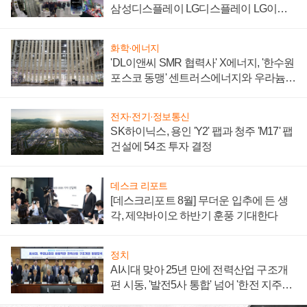
삼성디스플레이 LG디스플레이 LG이노
텍 '탈애플' 수익 다각화 속도
화학·에너지
'DL이앤씨 SMR 협력사' X에너지, '한수원
포스코 동맹' 센트러스에너지와 우라늄
계약 체결
전자·전기·정보통신
SK하이닉스, 용인 'Y2' 팹과 청주 'M17' 팹
건설에 54조 투자 결정
데스크 리포트
[데스크리포트 8월] 무더운 입추에 든 생
각, 제약바이오 하반기 훈풍 기대한다
정치
AI시대 맞아 25년 만에 전력산업 구조개
편 시동, '발전5사 통합' 넘어 '한전 지주사'
재편론도