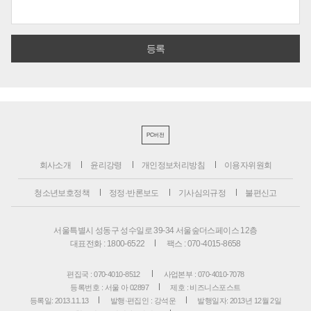
PC버전
회사소개
윤리강령
개인정보처리방침
이용자위원회
청소년보호정책
정정·반론보도
기사심의규정
불편신고
서울특별시 성동구 성수일로 39-34 서울숲더스페이스 12층
대표전화 : 1800-6522
팩스 : 070-4015-8658
편집국 : 070-4010-8512
사업본부 : 070-4010-7078
등록번호 : 서울 아 02897
제호 : 비즈니스포스트
등록일: 2013.11.13
발행·편집인 : 강석운
발행일자: 2013년 12월 2일