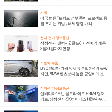
시간'
사회
미국 법원 "트럼프 정부 풍력 프로젝트 동
결 조치는 위법", 해제 명령 내려
전자·전기·정보통신
삼성전자, 갤럭시Z 폴드8 사전예약 개통
8월31일까지 연장
자동차·부품
BYD코리아 가격 앞세워 수입차 4위 올랐
지만, BMW·벤츠보다 높은 공임비에 소비
자 불만 폭발
전자·전기·정보통신
엔비디아 '루빈 울트라'에도 HBM4 탑재
검토, 삼성전자·SK하이닉스 HBM4 수율
에 주도권 갈린다