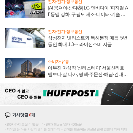
전자·전기·정보통신
[AI 뭉쳐야 산다⑧] LG·엔비디아 '피지컬 A
I' 동맹 강화, 구광모 제조·데이터·기술 결
집해 종합 로보틱스 기업으로
전자·전기·정보통신
삼성전자 넷리스트와 특허분쟁 매듭, 5년
동안 최대 1.3조 라이선스비 지급
소비자·유통
이부진 야심작 '신라스테이' 서울신라호
텔보다 잘 나가, 평택·주문진·해남·건대로
성장판 더 넓힌다
기사댓글
0
개
200자까지 쓰실 수 있습니다. (현재 0 byte / 최대 400byte)
저작권 등 다른 사람의 권리를 침해하거나 명예를 훼손하는 댓글은 관련 법률에 의해 제재