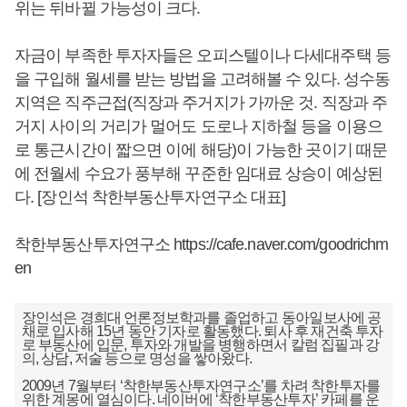
위는 뒤바뀔 가능성이 크다.
자금이 부족한 투자자들은 오피스텔이나 다세대주택 등
을 구입해 월세를 받는 방법을 고려해볼 수 있다. 성수동
지역은 직주근접(직장과 주거지가 가까운 것. 직장과 주
거지 사이의 거리가 멀어도 도로나 지하철 등을 이용으
로 통근시간이 짧으면 이에 해당)이 가능한 곳이기 때문
에 전월세 수요가 풍부해 꾸준한 임대료 상승이 예상된
다. [장인석 착한부동산투자연구소 대표]
착한부동산투자연구소
https://cafe.naver.com/goodrichm
en
장인석은 경희대 언론정보학과를 졸업하고 동아일보사에 공
채로 입사해 15년 동안 기자로 활동했다. 퇴사 후 재건축 투자
로 부동산에 입문, 투자와 개발을 병행하면서 칼럼 집필과 강
의, 상담, 저술 등으로 명성을 쌓아왔다.
2009년 7월부터 ‘착한부동산투자연구소’를 차려 착한투자를
위한 계몽에 열심이다. 네이버에 ‘착한부동산투자’ 카페를 운