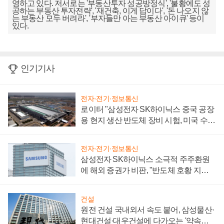
영하고 있다. 저서로는 '부동산투자 성공방정식', '불황에도 성
공하는 부동산 투자전략', '재건축, 이게 답이다', '돈 나오지 않
는 부동산 모두 버려라', '부자들만 아는 부동산 아이큐' 등이
있다.
인기기사
전자·전기·정보통신
로이터 "삼성전자 SK하이닉스 중국 공장
용 현지 생산 반도체 장비 시험, 미국 수출
통제 대비"
전자·전기·정보통신
삼성전자 SK하이닉스 소극적 주주환원
에 해외 증권가 비판, "반도체 호황 지속
성 의문"
건설
원전 건설 국내외서 속도 붙어, 삼성물산·
현대건설·대우건설에 다가오는 '약속의