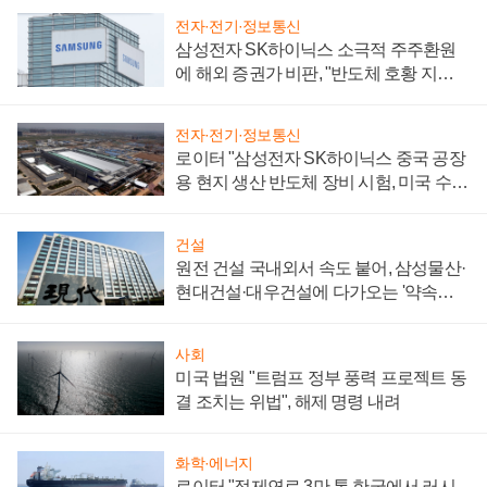
전자·전기·정보통신
삼성전자 SK하이닉스 소극적 주주환원
에 해외 증권가 비판, "반도체 호황 지속
성 의문"
전자·전기·정보통신
로이터 "삼성전자 SK하이닉스 중국 공장
용 현지 생산 반도체 장비 시험, 미국 수출
통제 대비"
건설
원전 건설 국내외서 속도 붙어, 삼성물산·
현대건설·대우건설에 다가오는 '약속의
시간'
사회
미국 법원 "트럼프 정부 풍력 프로젝트 동
결 조치는 위법", 해제 명령 내려
화학·에너지
로이터 "정제연료 3만 톤 한국에서 러시