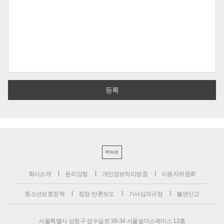
PC버전
회사소개
윤리강령
개인정보처리방침
이용자위원회
청소년보호정책
정정·반론보도
기사심의규정
불편신고
서울특별시 성동구 성수일로 39-34 서울숲더스페이스 12층