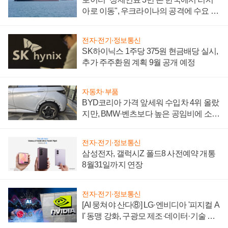
아로 이동", 우크라이나의 공격에 수요 늘
어
전자·전기·정보통신
SK하이닉스 1주당 375원 현금배당 실시,
추가 주주환원 계획 9월 공개 예정
자동차·부품
BYD코리아 가격 앞세워 수입차 4위 올랐
지만, BMW·벤츠보다 높은 공임비에 소비
자 불만 폭발
전자·전기·정보통신
삼성전자, 갤럭시Z 폴드8 사전예약 개통
8월31일까지 연장
전자·전기·정보통신
[AI 뭉쳐야 산다⑧] LG·엔비디아 '피지컬 A
I' 동맹 강화, 구광모 제조·데이터·기술 결
집해 종합 로보틱스 기업으로