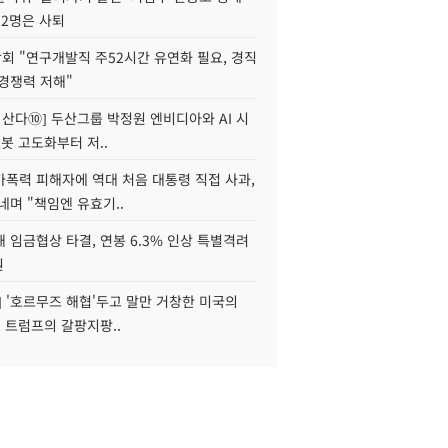
 2명은 사퇴
회 "연구개발직 주52시간 유연화 필요, 경직
경쟁력 저해"
야 산다⑩] 두산그룹 박정원 엔비디아와 AI 시
로봇 고도화부터 저..
가폭력 피해자에 역대 처음 대통령 직접 사과,
네며 "책임엔 유효기..
 임금협상 타결, 연봉 6.3% 인상 특별격려
원
] '호르무즈 해협'두고 말만 거창한 미국의
, 트럼프의 갈팡지팡..