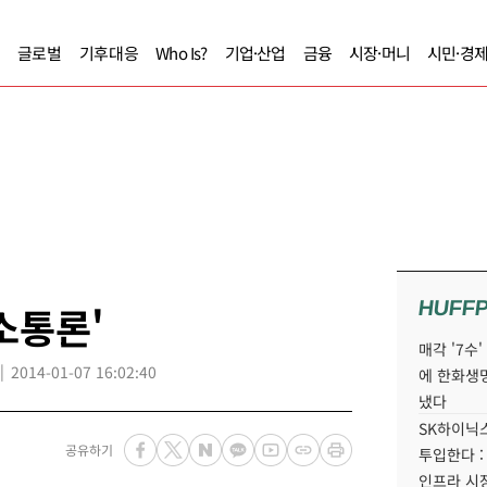
글로벌
기후대응
Who Is?
기업·산업
금융
시장·머니
시민·경
HUFF
소통론'
매각 '7수
2014-01-07 16:02:40
에 한화생
냈다
SK하이닉스
공유하기
투입한다 :
인프라 시