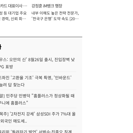
카드 대표이사 사
강정훈 iM뱅크 행장
성 등 대기업 주요
내부 이해도 높은 전략 전문가,
 경력, 신뢰 회복
'전국구 은행' 도약 속도 [2026
[2026년]
년]
사
우스: 오만의 신' 8월26일 출시, 진입장벽 낮
PG 표방
좌진 '고환율 기조' 극복 특명, '인바운드'
늘려 답 찾는다
정말] 민주당 민병덕 "홈플러스가 정상화될 때
구니에 홈플러스"
목주] '2차전지 강세' 삼성SDI 주가 7%대 올
 외국인 매도세..
윤리위 '돌려차기 발언' 서범수·진종오 징계