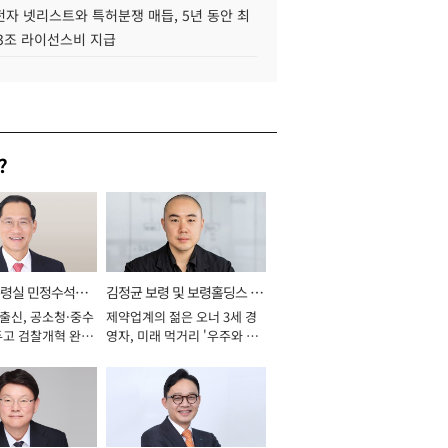
자 넷리스트와 특허분쟁 매듭, 5년 동안 최
.3조 라이선스비 지급
?
통령실 민정수석비
김정균 보령 및 보령홀딩스 대
 출신, 공소청·중수
제약업계의 젊은 오너 3세 경
표이사 사장
두고 검찰개혁 완수
영자, 미래 먹거리 '우주와 헬
년]
스케어' 공들여 [2026년]