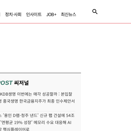
제
정치·사회
인사이트
JOB+
최신뉴스
씨저널
POST
' KDB생명 이번에는 매각 성공할까 : 본입찰
명 흥국생명 한국금융지주가 최종 인수제안서
 '용인 D램-청주 낸드' 신규 팹 건설에 54조
 '연평균 19% 성장' 메모리 수요 대응해 AI
장 핵심플레이어로