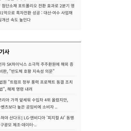
 첨단소재 포트폴리오 전환 효과로 2분기 영
01억으로 흑자전환 성공 : 대산·여수 사업재
질개선 속도 높인다
 기사
자 SK하이닉스 소극적 주주환원에 해외 증
비판, "반도체 호황 지속성 의문"
법원 "트럼프 정부 풍력 프로젝트 동결 조치
법", 해제 명령 내려
코리아 가격 앞세워 수입차 4위 올랐지만,
·벤츠보다 높은 공임비에 소비자 ..
 뭉쳐야 산다⑧] LG·엔비디아 '피지컬 AI' 동맹
 구광모 제조·데이터·..