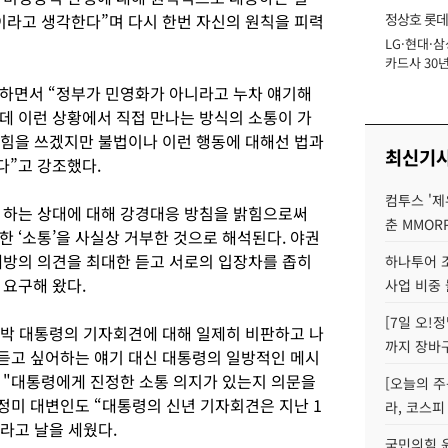
이라고 생각한다”며 다시 한번 자신의 원칙을 피력
정상호 롯데
LG·현대·삼
장
카드사 30년
에 '초집중' 
하면서 “정부가 민영화가 아니라고 누차 얘기해
데 이런 상황에서 직접 만나는 방식의 소통이 가
 힘을 쓰겠지만 불법이나 이런 행동에 대해선 법과
최신기
다”고 강조했다.
컴투스 '제
 하는 상대에 대해 강경대응 방침을 밝힘으로써
춘 MMOR
 ‘소통’을 사실상 거부한 것으로 해석된다. 야권
대방의 의견을 최대한 듣고 서로의 입장차를 좁히
하나투어 조
 요구해 왔다.
사업 비중 
[7일 오!
 박 대통령의 기자회견에 대해 일제히 비판하고 나
까지 장바
 듣고 싶어하는 얘기 대신 대통령의 일방적인 메시
 "대통령에게 진정한 소통 의지가 있는지 의문을
[오늘의 주
정미 대변인도 “대통령의 신년 기자회견은 지난 1
라, 코스피
”라고 날을 세웠다.
국민의힘 