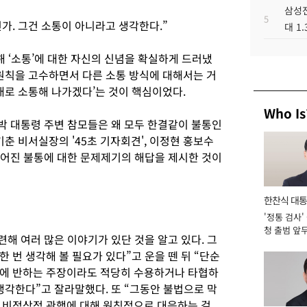
삼성전
5
가. 그건 소통이 아니라고 생각한다.”
대 1
 ‘소통’에 대한 자신의 신념을 확실하게 드러냈
 원칙을 고수하면서 다른 소통 방식에 대해서는 거
대로 소통해 나가겠다’는 것이 핵심이었다.
Who Is
 박 대통령 주변 참모들은 왜 모두 한결같이 불통인
기춘 비서실장의 '45초 기자회견', 이정현 홍보수
벌어진 불통에 대한 문제제기의 해답을 제시한 것이
한찬식 대
'정통 검사'
서관
청 출범 앞
련해 여러 많은 이야기가 있단 것을 알고 있다. 그
맡아 [2026
 번 생각해 볼 필요가 있다”고 운을 뗀 뒤 “단순
익에 반하는 주장이라도 적당히 수용하거나 타협하
생각한다”고 잘라말했다. 또 “그동안 불법으로 막
 비정상적 관행에 대해 원칙적으로 대응하는 걸