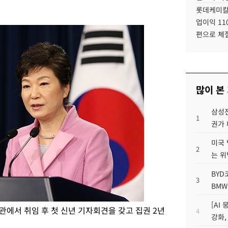
롯데케미칼
업이익 11
편으로 체
많이 본
삼성전
1
권가 
미국 
2
는 위
BYD
3
BMW
[AI
관에서 취임 후 첫 신년 기자회견을 갖고 집권 2년
4
강화,