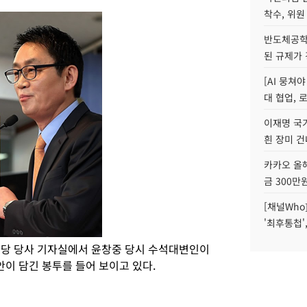
착수, 위원
반도체공학
된 규제가 
[AI 뭉쳐
대 협업, 
이재명 국
흰 장미 건
카카오 올해
금 300만
[채널Who
'최후통첩'
새누리당 당사 기자실에서 윤창중 당시 수석대변인이
이 담긴 봉투를 들어 보이고 있다.