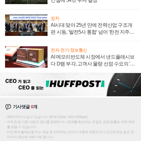
건설에 54조 투자 결정
정치
AI시대 맞아 25년 만에 전력산업 구조개
편 시동, '발전5사 통합' 넘어 '한전 지주사'
재편론도
전자·전기·정보통신
AI 메모리반도체 시장에서 낸드플래시보
다 D램 부각, 고객사 물량 선점 수요의 '우
선순위'
기사댓글
0
개
200자까지 쓰실 수 있습니다. (현재 0 byte / 최대 400byte)
저작권 등 다른 사람의 권리를 침해하거나 명예를 훼손하는 댓글은 관련 법률에 의해 제재
를 받을 수 있습니다.
타인에게 불쾌감을 주는 욕설 등 비하하는 단어가 내용에 포함되거나 인신공격성 글은 관
리자의 판단에 의해 삭제 합니다.