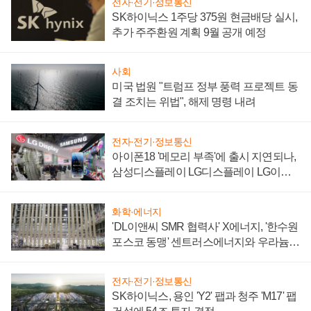
전자·전기·정보통신
SK하이닉스 1주당 375원 현금배당 실시,
추가 주주환원 계획 9월 공개 예정
사회
미국 법원 "트럼프 정부 풍력 프로젝트 동
결 조치는 위법", 해제 명령 내려
전자·전기·정보통신
아이폰18 '메모리 부족'에 출시 지연되나,
삼성디스플레이 LG디스플레이 LG이노
텍 '탈애플' 수익 다각화 속도
화학·에너지
'DL이앤씨 SMR 협력사' X에너지, '한수원
포스코 동맹' 센트러스에너지와 우라늄
계약 체결
전자·전기·정보통신
SK하이닉스, 용인 'Y2' 팹과 청주 'M17' 팹