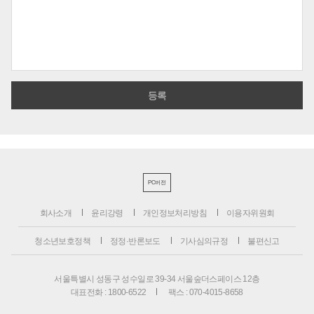
PC버전
회사소개
윤리강령
개인정보처리방침
이용자위원회
청소년보호정책
정정·반론보도
기사심의규정
불편신고
서울특별시 성동구 성수일로 39-34 서울숲더스페이스 12층
대표전화 : 1800-6522
팩스 : 070-4015-8658