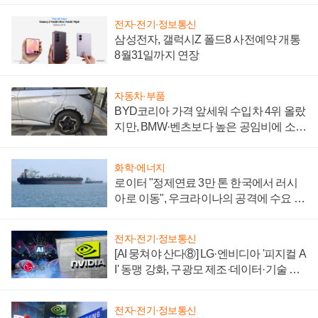
전자·전기·정보통신
삼성전자, 갤럭시Z 폴드8 사전예약 개통
8월31일까지 연장
자동차·부품
BYD코리아 가격 앞세워 수입차 4위 올랐
지만, BMW·벤츠보다 높은 공임비에 소비
자 불만 폭발
화학·에너지
로이터 "정제연료 3만 톤 한국에서 러시
아로 이동", 우크라이나의 공격에 수요 늘
어
전자·전기·정보통신
[AI 뭉쳐야 산다⑧] LG·엔비디아 '피지컬 A
I' 동맹 강화, 구광모 제조·데이터·기술 결
집해 종합 로보틱스 기업으로
전자·전기·정보통신