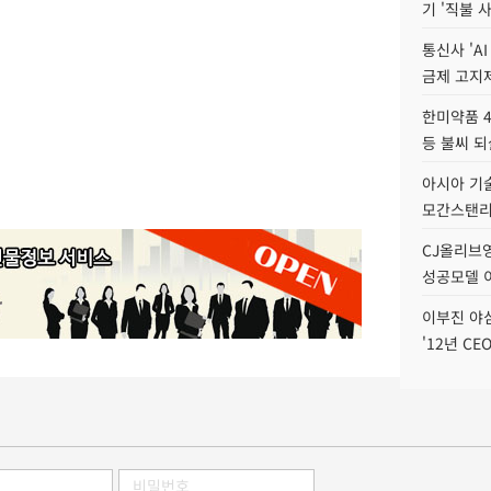
기 '직불 
통신사 'A
금제 고지제
한미약품 4
등 불씨 
아시아 기술
모간스탠리 
CJ올리브영
성공모델 
이부진 야
'12년 CE