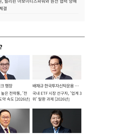
, 필리핀 아보이티즈파워와 원전 협력 양해
 체결
?
뱅크 행장
배재규 한국투자신탁운용 대
높은 전략통, '전
국내 ETF 시장 선구자, '업계 3
표이사 사장
도약 속도 [2026년]
위' 탈환 과제 [2026년]