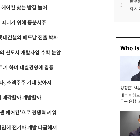
한수원
5
 에어컨 찾는 발길 늘어
각서
 따내기 위해 동분서주
 롯데건설의 베트남 진출 박차
Who Is
설의 신도시 개발사업 수확 눈앞
고르기 하며 내실경영에 집중
렵나, 소액주주 기대 낮아져
강정훈 iM
내부 이해도 
지 매각할까 개발할까
국구 은행' 
휘센 에어컨'으로 경쟁력 키워
직임에 전기차 개발 다급해져