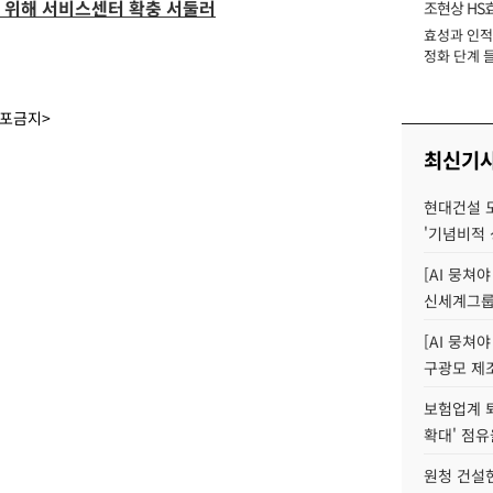
리기 위해 서비스센터 확충 서둘러
조현상 HS
효성과 인적 
장
정화 단계 들
배포금지>
최신기
현대건설 
'기념비적 
[AI 뭉쳐
신세계그룹 
[AI 뭉쳐야
구광모 제조
보험업계 퇴
확대' 점유
원청 건설