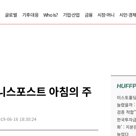
글로벌
기후대응
Who Is?
기업·산업
금융
시장·머니
시민·경
HUFF
즈니스포스트 아침의 주
미스토홀딩
늘렸을까 :
검증 적합"
019-06-16 18:30:24
한국투자금
화' : 지
늘었다