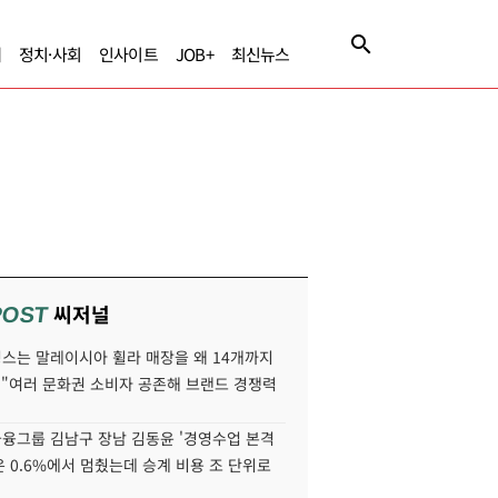
제
정치·사회
인사이트
JOB+
최신뉴스
씨저널
POST
스는 말레이시아 휠라 매장을 왜 14개까지
 "여러 문화권 소비자 공존해 브랜드 경쟁력
융그룹 김남구 장남 김동윤 '경영수업 본격
분은 0.6%에서 멈췄는데 승계 비용 조 단위로