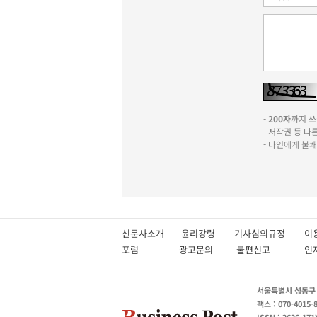
-
200자
까지 쓰실
- 저작권 등 
- 타인에게 불
신문사소개
윤리강령
기사심의규정
이
포럼
광고문의
불편신고
서울특별시 성동구 성
팩스 : 070-4015-
ISSN : 2636-171