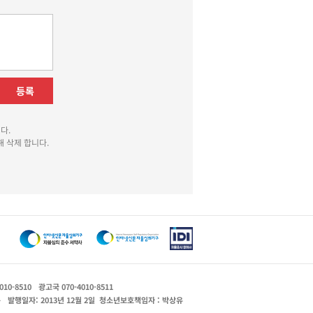
등록
다.
 삭제 합니다.
010-8510
광고국 070-4010-8511
운
발행일자: 2013년 12월 2일
청소년보호책임자 : 박상유