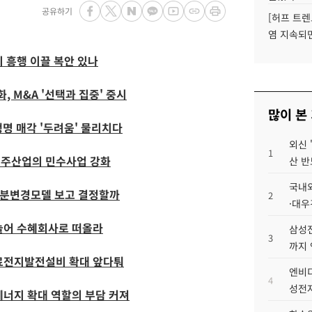
공유하기
[허프 트렌
염 지속되
 흥행 이끌 복안 있나
, M&A '선택과 집중' 중시
많이 본
명 매각 '두려움' 물리치다
외신 
1
우주산업의 민수사업 강화
산 반
국내외
 부분변경모델 보고 결정할까
2
·대우
늘어 수혜회사로 떠올라
삼성전
3
까지
연료전지발전설비 확대 앞다퉈
엔비디
4
성전자
에너지 확대 역할의 부담 커져