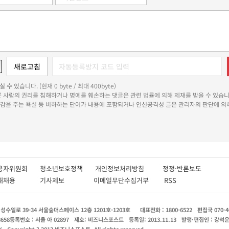
 수 있습니다. (현재 0 byte / 최대 400byte)
다른 사람의 권리를 침해하거나 명예를 훼손하는 댓글은 관련 법률에 의해 제재를 받을 수 있습니
쾌감을 주는 욕설 등 비하하는 단어가 내용에 포함되거나 인신공격성 글은 관리자의 판단에 의해
용자위원회
청소년보호정책
개인정보처리방침
정정·반론보도
인재채용
기사제보
이메일무단수집거부
RSS
수일로 39-34 서울숲더스페이스 12층 1201호-1203호
대표전화 : 1800-6522
편집국 070-4
8658
등록번호 : 서울 아 02897
제호: 비즈니스포스트
등록일: 2013.11.13
발행·편집인 : 강석
X
Copyright ? 2013 비즈니스포스트. All rights reserved.