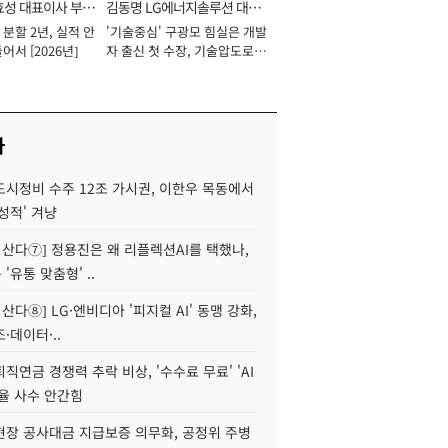
효성 대표이사 부회
김동명 LG에너지솔루션 대표
분할 2년, 실적 안
'기술중심' 구광모 힘실은 개발
이사 사장
어서 [2026년]
자 출신 첫 수장, 기술압도로
경쟁력 확보 사활 [2026년]
사
도시정비 수주 12조 가시권, 이한우 목동에서
성적' 겨냥
야 산다⑦] 정용진은 왜 리플렉션AI를 택했나,
'유통 맞춤형' ..
 산다⑧] LG·엔비디아 '피지컬 AI' 동맹 강화,
·데이터·..
직연금 경쟁력 추락 비상, '수수료 무료' 'AI
율 사수 안간힘
현장 공사대금 지급보증 의무화, 공정위 주병