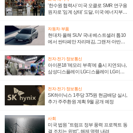
'한수원 협력사' 미국 오클로 SMR 연구용
원자로 '임계 상태' 도달, 미국 에너지부
"중요한 이정표"
자동차·부품
현대차 올해 SUV 국내 베스트셀러 톱10
에서 싼타페만 자리매김, 그랜저·아반떼
'세단 쌍끌이'로 내수 방어
전자·전기·정보통신
아이폰18 '메모리 부족'에 출시 지연되나,
삼성디스플레이 LG디스플레이 LG이노
텍 '탈애플' 수익 다각화 속도
전자·전기·정보통신
SK하이닉스 1주당 375원 현금배당 실시,
추가 주주환원 계획 9월 공개 예정
사회
미국 법원 "트럼프 정부 풍력 프로젝트 동
결 조치는 위법", 해제 명령 내려