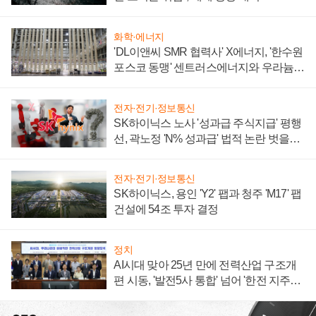
화학·에너지
'DL이앤씨 SMR 협력사' X에너지, '한수원
포스코 동맹' 센트러스에너지와 우라늄
계약 체결
전자·전기·정보통신
SK하이닉스 노사 '성과급 주식지급' 평행
선, 곽노정 'N% 성과급' 법적 논란 벗을지
주목
전자·전기·정보통신
SK하이닉스, 용인 'Y2' 팹과 청주 'M17' 팹
건설에 54조 투자 결정
정치
AI시대 맞아 25년 만에 전력산업 구조개
편 시동, '발전5사 통합' 넘어 '한전 지주사'
재편론도