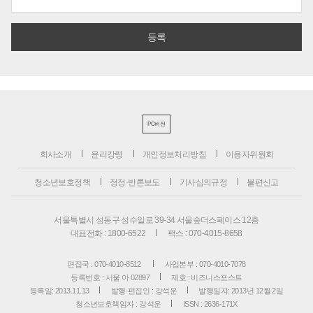
PC버전
회사소개
윤리강령
개인정보처리방침
이용자위원회
청소년보호정책
정정·반론보도
기사심의규정
불편신고
서울특별시 성동구 성수일로 39-34 서울숲더스페이스 12층
대표전화 : 1800-6522
팩스 : 070-4015-8658
편집국 : 070-4010-8512
사업본부 : 070-4010-7078
등록번호 : 서울 아 02897
제호 : 비즈니스포스트
등록일: 2013.11.13
발행·편집인 : 강석운
발행일자: 2013년 12월 2일
청소년보호책임자 : 강석운
ISSN : 2636-171X