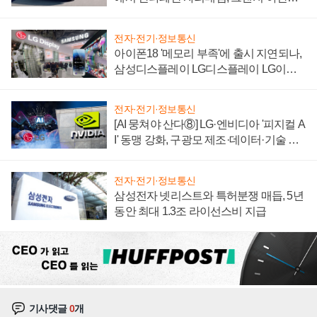
'세단 쌍끌이'로 내수 방어
전자·전기·정보통신
아이폰18 '메모리 부족'에 출시 지연되나,
삼성디스플레이 LG디스플레이 LG이노
텍 '탈애플' 수익 다각화 속도
전자·전기·정보통신
[AI 뭉쳐야 산다⑧] LG·엔비디아 '피지컬 A
I' 동맹 강화, 구광모 제조·데이터·기술 결
집해 종합 로보틱스 기업으로
전자·전기·정보통신
삼성전자 넷리스트와 특허분쟁 매듭, 5년
동안 최대 1.3조 라이선스비 지급
기사댓글
0
개