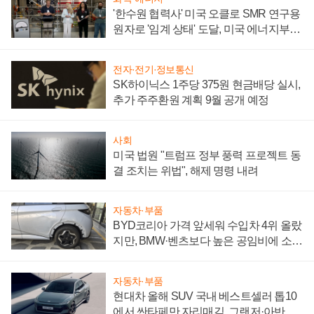
'한수원 협력사' 미국 오클로 SMR 연구용
원자로 '임계 상태' 도달, 미국 에너지부
"중요한 이정표"
전자·전기·정보통신
SK하이닉스 1주당 375원 현금배당 실시,
추가 주주환원 계획 9월 공개 예정
사회
미국 법원 "트럼프 정부 풍력 프로젝트 동
결 조치는 위법", 해제 명령 내려
자동차·부품
BYD코리아 가격 앞세워 수입차 4위 올랐
지만, BMW·벤츠보다 높은 공임비에 소비
자 불만 폭발
자동차·부품
현대차 올해 SUV 국내 베스트셀러 톱10
에서 싼타페만 자리매김, 그랜저·아반떼