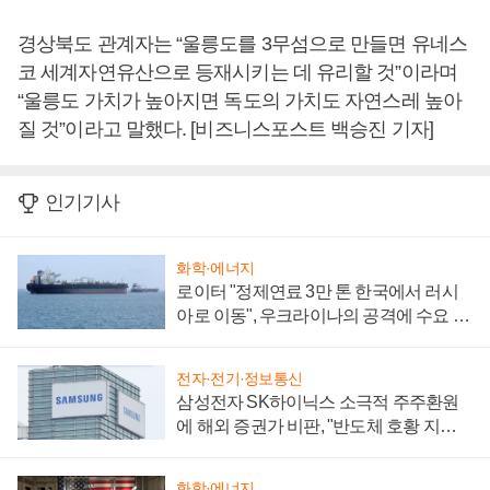
경상북도 관계자는 “울릉도를 3무섬으로 만들면 유네스
코 세계자연유산으로 등재시키는 데 유리할 것”이라며
“울릉도 가치가 높아지면 독도의 가치도 자연스레 높아
질 것”이라고 말했다. [비즈니스포스트 백승진 기자]
인기기사
화학·에너지
로이터 "정제연료 3만 톤 한국에서 러시
아로 이동", 우크라이나의 공격에 수요 늘
어
전자·전기·정보통신
삼성전자 SK하이닉스 소극적 주주환원
에 해외 증권가 비판, "반도체 호황 지속
성 의문"
화학·에너지