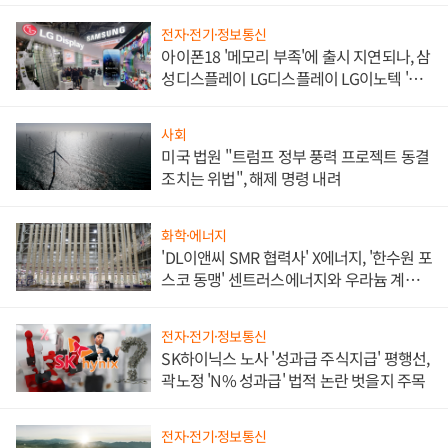
전자·전기·정보통신
아이폰18 '메모리 부족'에 출시 지연되나, 삼
성디스플레이 LG디스플레이 LG이노텍 '탈
애플' 수익 다각화 속도
사회
미국 법원 "트럼프 정부 풍력 프로젝트 동결
조치는 위법", 해제 명령 내려
화학·에너지
'DL이앤씨 SMR 협력사' X에너지, '한수원 포
스코 동맹' 센트러스에너지와 우라늄 계약
체결
전자·전기·정보통신
SK하이닉스 노사 '성과급 주식지급' 평행선,
곽노정 'N% 성과급' 법적 논란 벗을지 주목
전자·전기·정보통신