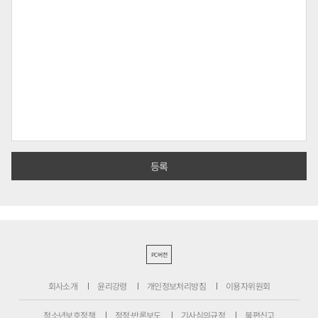
PC버전
회사소개
윤리강령
개인정보처리방침
이용자위원회
청소년보호정책
정정·반론보도
기사심의규정
불편신고