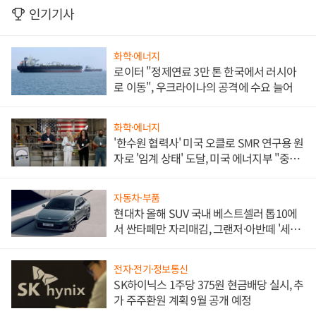
인기기사
화학·에너지
로이터 "정제연료 3만 톤 한국에서 러시아
로 이동", 우크라이나의 공격에 수요 늘어
화학·에너지
'한수원 협력사' 미국 오클로 SMR 연구용 원
자로 '임계 상태' 도달, 미국 에너지부 "중요
한 이정표"
자동차·부품
현대차 올해 SUV 국내 베스트셀러 톱10에
서 싼타페만 자리매김, 그랜저·아반떼 '세단
쌍끌이'로 내수 방어
전자·전기·정보통신
SK하이닉스 1주당 375원 현금배당 실시, 추
가 주주환원 계획 9월 공개 예정