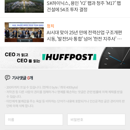
SK하이닉스, 용인 'Y2' 팹과 청주 'M17' 팹
건설에 54조 투자 결정
정치
AI시대 맞아 25년 만에 전력산업 구조개편
시동, '발전5사 통합' 넘어 '한전 지주사' 재편
론도
기사댓글
0
개
200자까지 쓰실 수 있습니다. (현재 0 byte / 최대 400byte)
저작권 등 다른 사람의 권리를 침해하거나 명예를 훼손하는 댓글은 관련 법률에 의해 제재를 받을
수 있습니다.
타인에게 불쾌감을 주는 욕설 등 비하하는 단어가 내용에 포함되거나 인신공격성 글은 관리자의 판
단에 의해 삭제 합니다.