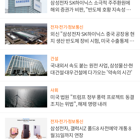
삼성전자 SK하이닉스 소극적 주주환원에
해외 증권가 비판, "반도체 호황 지속성 의
문"
전자·전기·정보통신
외신 "삼성전자 SK하이닉스 중국 공장용 현
지 생산 반도체 장비 시험, 미국 수출통제 대
비"
건설
국내외서 속도 붙는 원전 사업, 삼성물산·현
대건설·대우건설에 다가오는 '약속의 시간'
사회
미국 법원 "트럼프 정부 풍력 프로젝트 동결
조치는 위법", 해제 명령 내려
전자·전기·정보통신
삼성전자, 갤럭시Z 폴드8 사전예약 개통 8
월31일까지 연장