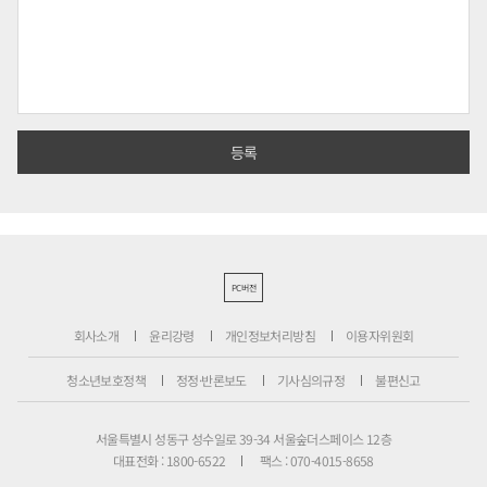
PC버전
회사소개
윤리강령
개인정보처리방침
이용자위원회
청소년보호정책
정정·반론보도
기사심의규정
불편신고
서울특별시 성동구 성수일로 39-34 서울숲더스페이스 12층
대표전화 : 1800-6522
팩스 : 070-4015-8658