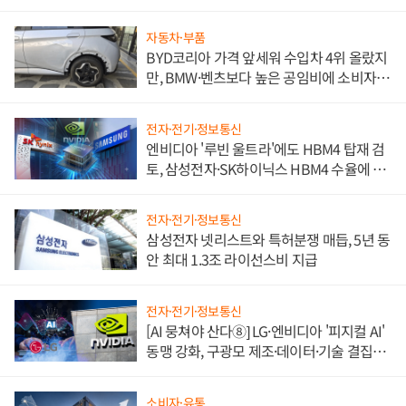
자동차·부품
BYD코리아 가격 앞세워 수입차 4위 올랐지
만, BMW·벤츠보다 높은 공임비에 소비자
불만 폭발
전자·전기·정보통신
엔비디아 '루빈 울트라'에도 HBM4 탑재 검
토, 삼성전자·SK하이닉스 HBM4 수율에 주
도권 갈린다
전자·전기·정보통신
삼성전자 넷리스트와 특허분쟁 매듭, 5년 동
안 최대 1.3조 라이선스비 지급
전자·전기·정보통신
[AI 뭉쳐야 산다⑧] LG·엔비디아 '피지컬 AI'
동맹 강화, 구광모 제조·데이터·기술 결집
해 종합 로보틱스 기업으로
소비자·유통