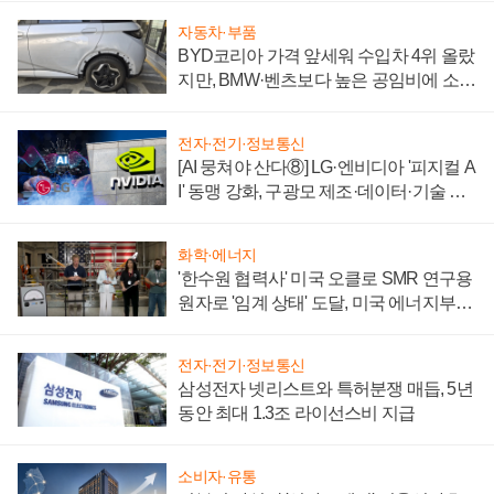
자동차·부품
BYD코리아 가격 앞세워 수입차 4위 올랐
지만, BMW·벤츠보다 높은 공임비에 소비
자 불만 폭발
전자·전기·정보통신
[AI 뭉쳐야 산다⑧] LG·엔비디아 '피지컬 A
I' 동맹 강화, 구광모 제조·데이터·기술 결
집해 종합 로보틱스 기업으로
화학·에너지
'한수원 협력사' 미국 오클로 SMR 연구용
원자로 '임계 상태' 도달, 미국 에너지부
"중요한 이정표"
전자·전기·정보통신
삼성전자 넷리스트와 특허분쟁 매듭, 5년
동안 최대 1.3조 라이선스비 지급
소비자·유통