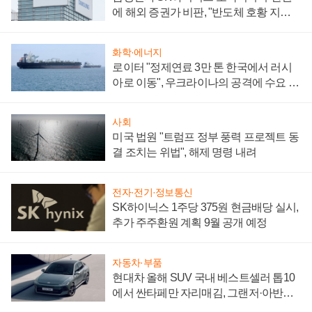
에 해외 증권가 비판, "반도체 호황 지속
성 의문"
화학·에너지
로이터 "정제연료 3만 톤 한국에서 러시
아로 이동", 우크라이나의 공격에 수요 늘
어
사회
미국 법원 "트럼프 정부 풍력 프로젝트 동
결 조치는 위법", 해제 명령 내려
전자·전기·정보통신
SK하이닉스 1주당 375원 현금배당 실시,
추가 주주환원 계획 9월 공개 예정
자동차·부품
현대차 올해 SUV 국내 베스트셀러 톱10
에서 싼타페만 자리매김, 그랜저·아반떼
'세단 쌍끌이'로 내수 방어