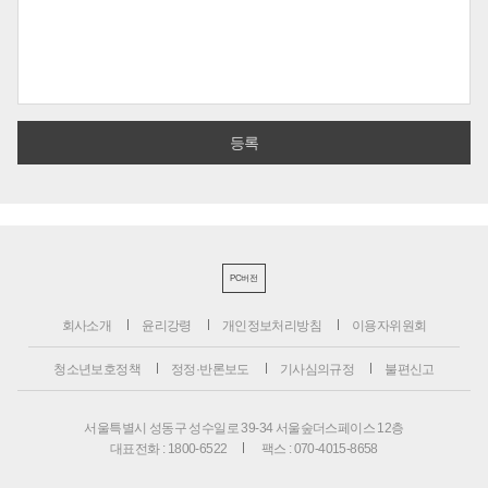
PC버전
회사소개
윤리강령
개인정보처리방침
이용자위원회
청소년보호정책
정정·반론보도
기사심의규정
불편신고
서울특별시 성동구 성수일로 39-34 서울숲더스페이스 12층
대표전화 : 1800-6522
팩스 : 070-4015-8658