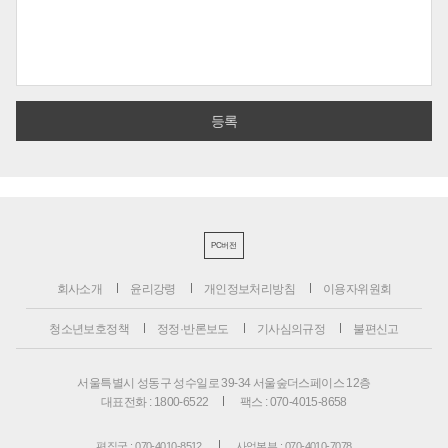
PC버전
회사소개
윤리강령
개인정보처리방침
이용자위원회
청소년보호정책
정정·반론보도
기사심의규정
불편신고
서울특별시 성동구 성수일로 39-34 서울숲더스페이스 12층
대표전화 : 1800-6522
팩스 : 070-4015-8658
편집국 : 070-4010-8512
사업본부 : 070-4010-7078