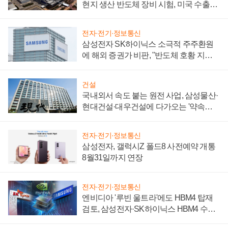
현지 생산 반도체 장비 시험, 미국 수출통
제 대비"
전자·전기·정보통신
삼성전자 SK하이닉스 소극적 주주환원
에 해외 증권가 비판, "반도체 호황 지속
성 의문"
건설
국내외서 속도 붙는 원전 사업, 삼성물산·
현대건설·대우건설에 다가오는 '약속의
시간'
전자·전기·정보통신
삼성전자, 갤럭시Z 폴드8 사전예약 개통
8월31일까지 연장
전자·전기·정보통신
엔비디아 '루빈 울트라'에도 HBM4 탑재
검토, 삼성전자·SK하이닉스 HBM4 수율
에 주도권 갈린다