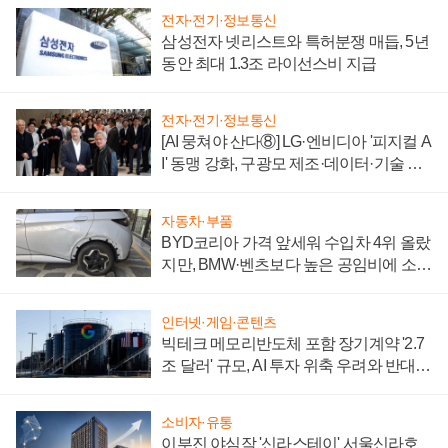
전자·전기·정보통신
삼성전자 넷리스트와 특허분쟁 매듭, 5년
동안 최대 1.3조 라이선스비 지급
전자·전기·정보통신
[AI 뭉쳐야 산다⑧] LG·엔비디아 '피지컬 A
I' 동맹 강화, 구광모 제조·데이터·기술 결
집해 종합 로보틱스 기업으로
자동차·부품
BYD코리아 가격 앞세워 수입차 4위 올랐
지만, BMW·벤츠보다 높은 공임비에 소비
자 불만 폭발
인터넷·게임·콘텐츠
빅테크 메모리반도체 포함 장기계약 '2.7
조 달러' 규모, AI 투자 위축 우려와 반대
신호
소비자·유통
이부진 야심작 '신라스테이' 서울신라호