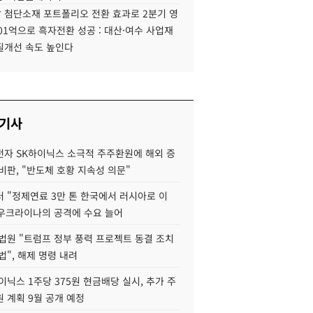
 첨단소재 포트폴리오 전환 효과로 2분기 영
01억으로 흑자전환 성공 : 대산·여수 사업재
질개선 속도 높인다
 기사
자 SK하이닉스 소극적 주주환원에 해외 증
비판, "반도체 호황 지속성 의문"
 "정제연료 3만 톤 한국에서 러시아로 이
 우크라이나의 공격에 수요 늘어
법원 "트럼프 정부 풍력 프로젝트 동결 조치
법", 해제 명령 내려
이닉스 1주당 375원 현금배당 실시, 추가 주
 계획 9월 공개 예정