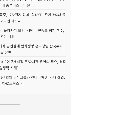
니에 홈플러스 담아달라"
목주] '2차전지 강세' 삼성SDI 주가 7%대 올
 외국인 매도세..
 '돌려차기 발언' 서범수·진종오 징계 착수,
2명은 사퇴
 매각 본입찰에 한화생명 흥국생명 한국투자
3곳 참여
회 "연구개발직 주52시간 유연화 필요, 경직
경쟁력 저해"
야 산다⑩] 두산그룹과 엔비디아 AI 시대 협업,
지·로보틱스·반..