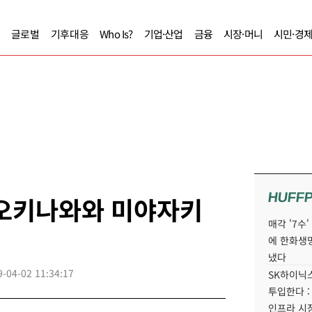
글로벌
기후대응
Who Is?
기업·산업
금융
시장·머니
시민·경
HUFF
 오키나와와 미야자키
매각 '7수
에 한화생
냈다
9-04-02 11:34:17
SK하이닉스
투입한다 :
인프라 시