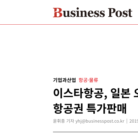
기업과산업
항공·물류
이스타항공, 일본
항공권 특가판매
윤휘종 기자 yhj@businesspost.co.kr
201