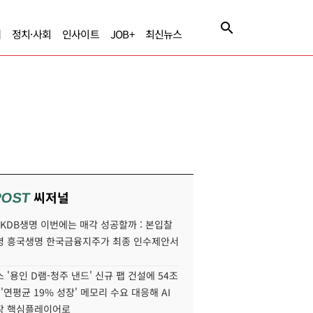
제
정치·사회
인사이트
JOB+
최신뉴스
씨저널
POST
' KDB생명 이번에는 매각 성공할까 : 본입찰
명 흥국생명 한국금융지주가 최종 인수제안서
 '용인 D램-청주 낸드' 신규 팹 건설에 54조
 '연평균 19% 성장' 메모리 수요 대응해 AI
장 핵심플레이어로