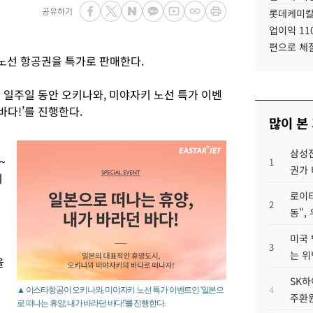
공유하기
롯데케미칼
업이익 11
편으로 체
노선 항공권을 특가로 판매한다.
 일주일 동안 오키나와, 미야자키 노선 특가 이벤
바다!’를 진행한다.
많이 본
삼성전
~
1
권가 
키
로이터
2
동",
미국 
3
는 위
을
SK하
4
▲ 이스타항공이 오키나와, 미야자키 노선 특가 이벤트인 '일본으
주환원
로 떠나는 휴양, 내가 바라던 바다!'를 진행한다.