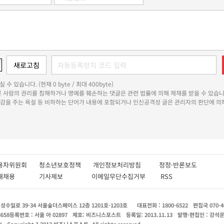
 수 있습니다. (현재 0 byte / 최대 400byte)
다른 사람의 권리를 침해하거나 명예를 훼손하는 댓글은 관련 법률에 의해 제재를 받을 수 있습니
쾌감을 주는 욕설 등 비하하는 단어가 내용에 포함되거나 인신공격성 글은 관리자의 판단에 의해
용자위원회
청소년보호정책
개인정보처리방침
정정·반론보도
인재채용
기사제보
이메일무단수집거부
RSS
수일로 39-34 서울숲더스페이스 12층 1201호-1203호
대표전화 : 1800-6522
편집국 070-4
8658
등록번호 : 서울 아 02897
제호: 비즈니스포스트
등록일: 2013.11.13
발행·편집인 : 강석
X
Copyright ? 2013 비즈니스포스트. All rights reserved.