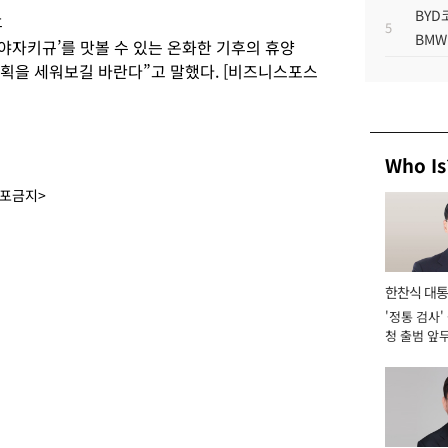
BYD
휴
5
BMW
야자키규’를 맛볼 수 있는 온화한 기후의 휴양
계획을 세워보길 바란다”고 말했다. [비즈니스포스
Who Is
배포금지>
한찬식 대
'정통 검사'
서관
청 출범 앞
맡아 [2026