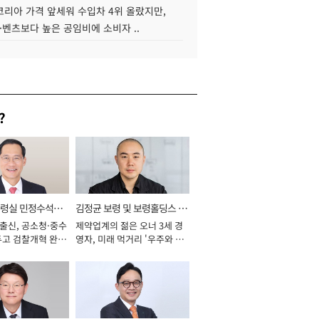
코리아 가격 앞세워 수입차 4위 올랐지만,
·벤츠보다 높은 공임비에 소비자 ..
?
통령실 민정수석비
김정균 보령 및 보령홀딩스 대
 출신, 공소청·중수
제약업계의 젊은 오너 3세 경
표이사 사장
두고 검찰개혁 완수
영자, 미래 먹거리 '우주와 헬
년]
스케어' 공들여 [2026년]