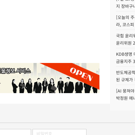
지 장바구
[오늘의 주
라, 코스피
국힘 윤리위
윤리위원 
KDB생명
금융지주 
반도체공학
된 규제가 
[AI 뭉쳐
박정원 에너