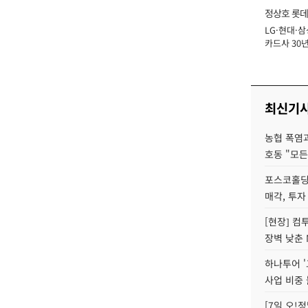
정상호 롯데
LG·현대·삼
장
카드사 30년
에 '초집중' 
최신기
농협 폭염과
호동 "모든
포스코홀딩
매각, 투자
[현장] 컴
장벽 낮춘 
하나투어 '
사업 비중 
[7일 오!