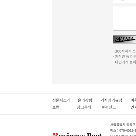
-
200자
까지 쓰실
- 저작권 등 
- 타인에게 불
신문사소개
윤리강령
기사심의규정
이
포럼
광고문의
불편신고
서울특별시 성동구 성
팩스 : 070-4015-
ISSN : 2636-171