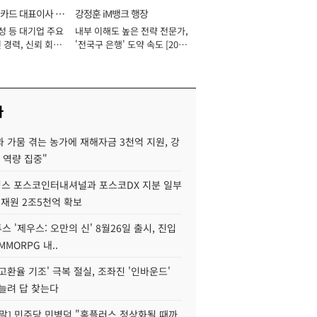
카드 대표이사 사
강정훈 iM뱅크 행장
성 등 대기업 주요
내부 이해도 높은 전략 전문가,
 경력, 신뢰 회복
'전국구 은행' 도약 속도 [2026
[2026년]
년]
사
 가뭄 겪는 농가에 재해자금 3천억 지원, 강
 역량 집중"
스 포스코인터내셔널과 포스코DX 지분 일부
 재원 2조5천억 확보
투스 '제우스: 오만의 신' 8월26일 출시, 진입
MMORPG 내..
고환율 기조' 극복 절실, 조좌진 '인바운드'
늘려 답 찾는다
정말] 민주당 민병덕 "홈플러스 정상화될 때까