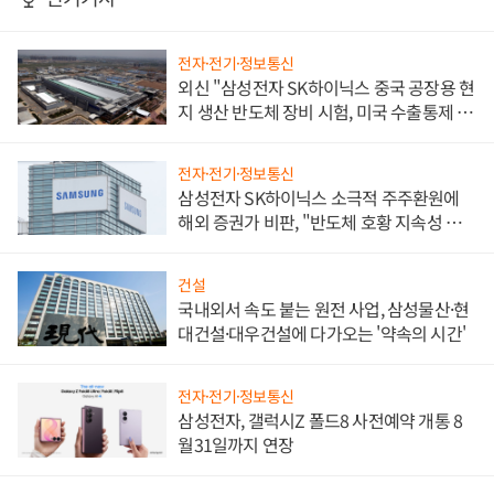
전자·전기·정보통신
외신 "삼성전자 SK하이닉스 중국 공장용 현
지 생산 반도체 장비 시험, 미국 수출통제 대
비"
전자·전기·정보통신
삼성전자 SK하이닉스 소극적 주주환원에
해외 증권가 비판, "반도체 호황 지속성 의
문"
건설
국내외서 속도 붙는 원전 사업, 삼성물산·현
대건설·대우건설에 다가오는 '약속의 시간'
전자·전기·정보통신
삼성전자, 갤럭시Z 폴드8 사전예약 개통 8
월31일까지 연장