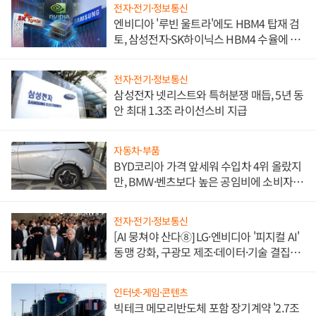
전자·전기·정보통신
엔비디아 '루빈 울트라'에도 HBM4 탑재 검
토, 삼성전자·SK하이닉스 HBM4 수율에 주
도권 갈린다
전자·전기·정보통신
삼성전자 넷리스트와 특허분쟁 매듭, 5년 동
안 최대 1.3조 라이선스비 지급
자동차·부품
BYD코리아 가격 앞세워 수입차 4위 올랐지
만, BMW·벤츠보다 높은 공임비에 소비자
불만 폭발
전자·전기·정보통신
[AI 뭉쳐야 산다⑧] LG·엔비디아 '피지컬 AI'
동맹 강화, 구광모 제조·데이터·기술 결집
해 종합 로보틱스 기업으로
인터넷·게임·콘텐츠
빅테크 메모리반도체 포함 장기계약 '2.7조