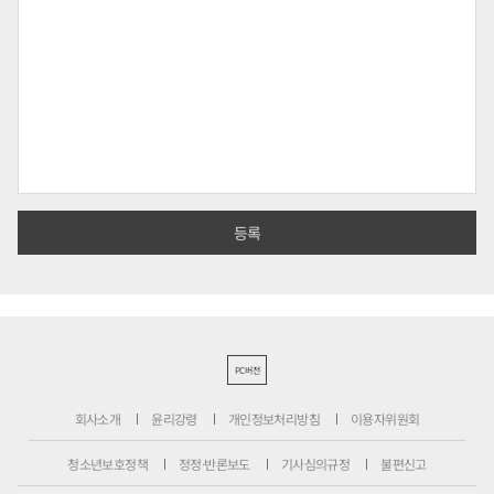
PC버전
회사소개
윤리강령
개인정보처리방침
이용자위원회
청소년보호정책
정정·반론보도
기사심의규정
불편신고