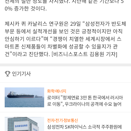
전체의 절반 정도를 차지했다
.
지난해 같은 기간보다
5
0%
증가한 것이다
.
제시카 퀴 카날리스 연구원은
29
일
“
삼성전자가 반도체
부문 등에서 실적개선을 보인 것은 긍정적이지만 아직
안심하기 이르다
”
며
“
경쟁이 치열한 세계시장에서 스
마트폰 신제품들이 차별화에 성공할 수 있을지가 관
건
”
이라고 진단했다. [비즈니스포스트 김용원 기자]
인기기사
화학·에너지
로이터 "정제연료 3만 톤 한국에서 러시아
로 이동", 우크라이나의 공격에 수요 늘어
전자·전기·정보통신
삼성전자 SK하이닉스 소극적 주주환원에