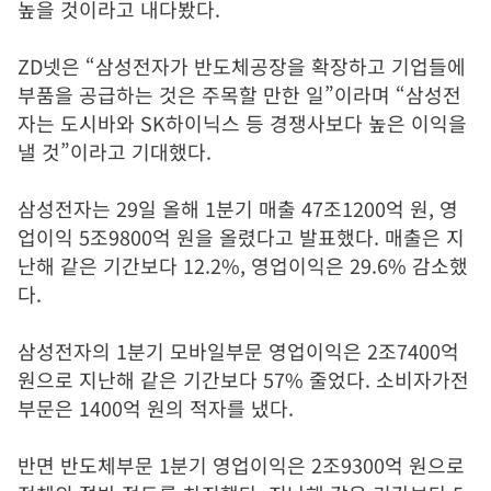
높을 것이라고 내다봤다
.
ZD
넷은
“
삼성전자가 반도체공장을 확장하고 기업들에
부품을 공급하는 것은 주목할 만한 일
”
이라며
“
삼성전
자는 도시바와
SK
하이닉스 등 경쟁사보다 높은 이익을
낼 것
”
이라고 기대했다
.
삼성전자는
29
일 올해
1
분기 매출
47
조
1200
억 원
,
영
업이익
5
조
9800
억 원을 올렸다고 발표했다
.
매출은 지
난해 같은 기간보다
12.2%,
영업이익은
29.6%
감소했
다
.
삼성전자의
1
분기 모바일부문 영업이익은
2
조
7400
억
원으로 지난해 같은 기간보다
57%
줄었다
.
소비자가전
부문은
1400
억 원의 적자를 냈다
.
반면 반도체부문
1
분기 영업이익은
2
조
9300
억 원으로