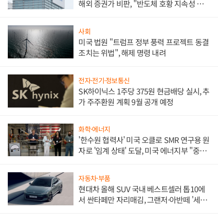
해외 증권가 비판, "반도체 호황 지속성 의
문"
사회
미국 법원 "트럼프 정부 풍력 프로젝트 동결
조치는 위법", 해제 명령 내려
전자·전기·정보통신
SK하이닉스 1주당 375원 현금배당 실시, 추
가 주주환원 계획 9월 공개 예정
화학·에너지
'한수원 협력사' 미국 오클로 SMR 연구용 원
자로 '임계 상태' 도달, 미국 에너지부 "중요
한 이정표"
자동차·부품
현대차 올해 SUV 국내 베스트셀러 톱10에
서 싼타페만 자리매김, 그랜저·아반떼 '세단
쌍끌이'로 내수 방어