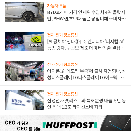
자동차·부품
BYD코리아 가격 앞세워 수입차 4위 올랐지
만, BMW·벤츠보다 높은 공임비에 소비자
불만 폭발
전자·전기·정보통신
[AI 뭉쳐야 산다⑧] LG·엔비디아 '피지컬 AI'
동맹 강화, 구광모 제조·데이터·기술 결집
해 종합 로보틱스 기업으로
전자·전기·정보통신
아이폰18 '메모리 부족'에 출시 지연되나, 삼
성디스플레이 LG디스플레이 LG이노텍 '탈
애플' 수익 다각화 속도
전자·전기·정보통신
삼성전자 넷리스트와 특허분쟁 매듭, 5년 동
안 최대 1.3조 라이선스비 지급