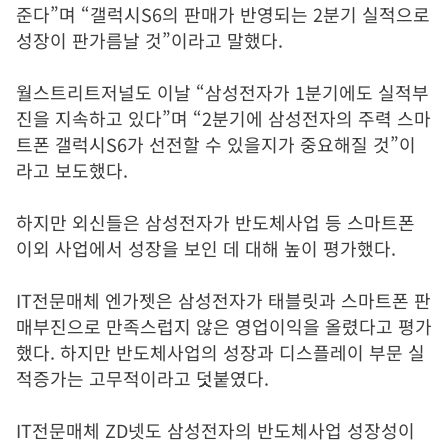
준다
”
며
“
갤럭시
S6
의 판매가 반영되는
2
분기 실적으로
성장이 판가름날 것
”
이라고 말했다
.
월스트리트저널도 이날
“
삼성전자가
1
분기에도 실적부
진을 지속하고 있다
”
며
“2
분기에 삼성전자의 주력 스마
트폰 갤럭시
S6
가 선전할 수 있을지가 중요해질 것
”
이
라고 보도했다
.
하지만 외신들은 삼성전자가 반도체사업 등 스마트폰
이외 사업에서 성장을 보인 데 대해 높이 평가했다.
IT전문매체 엔가젯은 삼성전자가 태블릿과 스마트폰 판
매부진으로 만족스럽지 않은 영업이익을 올렸다고 평가
했다
.
하지만 반도체사업의 성장과 디스플레이 부문 실
적증가는 고무적이라고 덧붙였다
.
IT전문매체
ZD
넷도 삼성전자의 반도체사업 성장성이