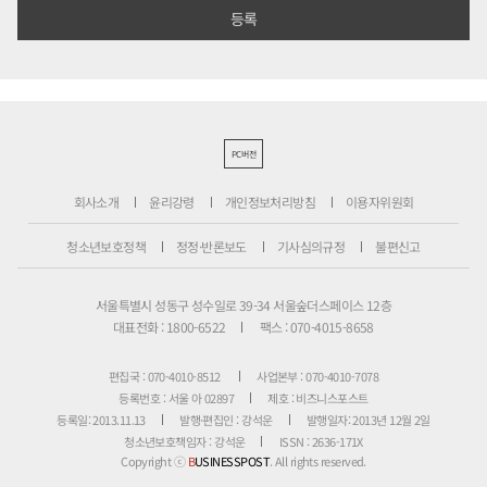
PC버전
회사소개
윤리강령
개인정보처리방침
이용자위원회
청소년보호정책
정정·반론보도
기사심의규정
불편신고
서울특별시 성동구 성수일로 39-34 서울숲더스페이스 12층
대표전화 : 1800-6522
팩스 : 070-4015-8658
편집국 : 070-4010-8512
사업본부 : 070-4010-7078
등록번호 : 서울 아 02897
제호 : 비즈니스포스트
등록일: 2013.11.13
발행·편집인 : 강석운
발행일자: 2013년 12월 2일
청소년보호책임자 : 강석운
ISSN : 2636-171X
Copyright ⓒ
B
USINESSPOST
. All rights reserved.