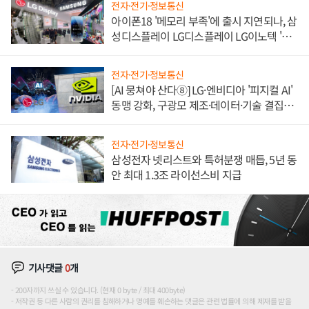
전자·전기·정보통신
아이폰18 '메모리 부족'에 출시 지연되나, 삼
성디스플레이 LG디스플레이 LG이노텍 '탈
애플' 수익 다각화 속도
전자·전기·정보통신
[AI 뭉쳐야 산다⑧] LG·엔비디아 '피지컬 AI'
동맹 강화, 구광모 제조·데이터·기술 결집
해 종합 로보틱스 기업으로
전자·전기·정보통신
삼성전자 넷리스트와 특허분쟁 매듭, 5년 동
안 최대 1.3조 라이선스비 지급
기사댓글
0
개
200자까지 쓰실 수 있습니다. (현재 0 byte / 최대 400byte)
저작권 등 다른 사람의 권리를 침해하거나 명예를 훼손하는 댓글은 관련 법률에 의해 제재를 받을