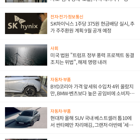
한 이정표"
전자·전기·정보통신
SK하이닉스 1주당 375원 현금배당 실시, 추
가 주주환원 계획 9월 공개 예정
사회
미국 법원 "트럼프 정부 풍력 프로젝트 동결
조치는 위법", 해제 명령 내려
자동차·부품
BYD코리아 가격 앞세워 수입차 4위 올랐지
만, BMW·벤츠보다 높은 공임비에 소비자
불만 폭발
자동차·부품
현대차 올해 SUV 국내 베스트셀러 톱10에
서 싼타페만 자리매김, 그랜저·아반떼 '세단
쌍끌이'로 내수 방어